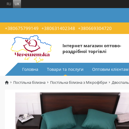
RU
UK
+380675799149
+380631402348
+380669304720
Інтернет магазин оптово-
роздрібної торгівлі
Головна
Товари та послуги
Оптовим клієнтам
Постільна білизна
Постільна білизна з Мікрофібри
Двоспаль