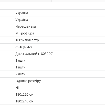
Україна
Україна
Черешенька
Мікрофібра
100% поліестр
85.0 (г/м2)
Двоспальний (180*220)
1 (шт)
1 (шт)
2 (шт)
Одного розміру
Ні
180х220 см
180x240 см