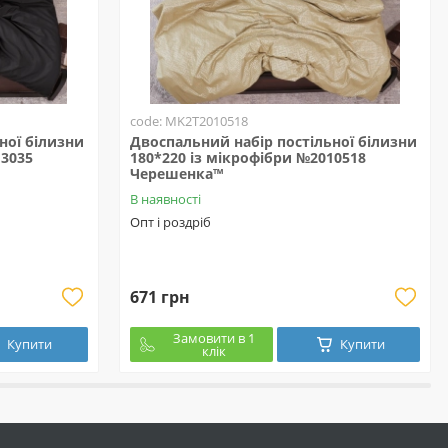
code: MK2T2010518
ної білизни
Двоспальний набір постільної білизни
13035
180*220 із мікрофібри №2010518
Черешенка™
В наявності
Опт і роздріб
671 грн
Замовити в 1
Купити
Купити
клік