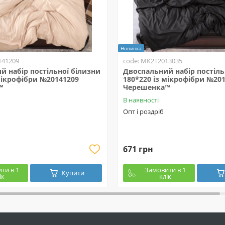
Новинка
141209
code: MK2T2013035
й набір постільної білизни
Двоспальний набір постіль
мікрофібри №20141209
180*220 із мікрофібри №20
™
Черешенка™
В наявності
Опт і роздріб
671 грн
ти в 1
Замовити в 1
Купити
ік
клік