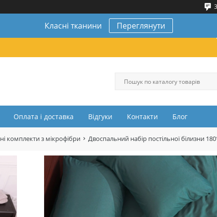
3
Класні тканини
Переглянути
Оплата і доставка
Відгуки
Контакти
Блог
ні комплекти з мікрофібри
Двоспальний набір постільної білизни 18