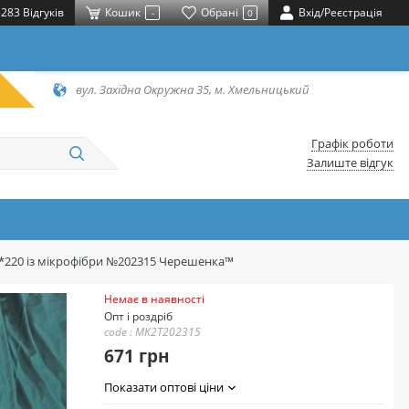
283 Відгуків
Кошик
Обрані
Вхід/Реєстрація
-
0
вул. Західна Окружна 35, м. Хмельницький
Графік роботи
Залиште відгук
0*220 із мікрофібри №202315 Черешенка™
Немає в наявності
Опт і роздріб
code : MK2T202315
671 грн
Показати оптові ціни