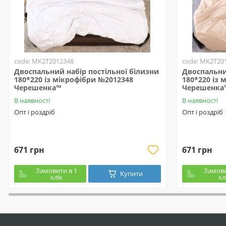
code: MK2T2012348
code: MK2T20
Двоспальний набір постільної білизни
Двоспальни
180*220 із мікрофібри №2012348
180*220 із 
Черешенка™
Черешенка
В наявності
В наявності
Опт і роздріб
Опт і роздріб
671 грн
671 грн
Замовити в 1
Замови
Купити
клік
кл