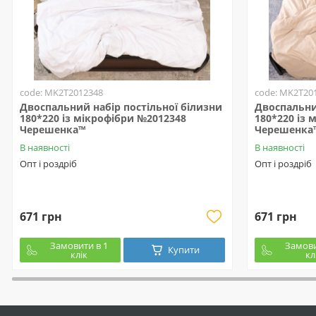
code: MK2T2012348
code: MK2T20
Двоспальний набір постільної білизни
Двоспальни
180*220 із мікрофібри №2012348
180*220 із 
Черешенка™
Черешенка
В наявності
В наявності
Опт і роздріб
Опт і роздріб
671 грн
671 грн
Замовити в 1
Замови
Купити
клік
кл