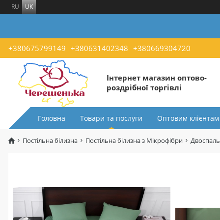
RU
UK
+380675799149
+380631402348
+380669304720
Інтернет магазин оптово-
роздрібної торгівлі
Головна
Товари та послуги
Оптовим клієнтам
Постільна білизна
Постільна білизна з Мікрофібри
Двоспаль