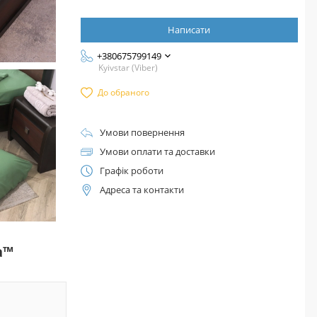
Написати
+380675799149
Kyivstar (Viber)
До обраного
Умови повернення
Умови оплати та доставки
Графік роботи
Адреса та контакти
а™