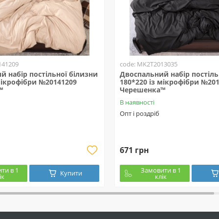
141209
code: MK2T2013035
й набір постільної білизни
Двоспальний набір постіль
мікрофібри №20141209
180*220 із мікрофібри №20
™
Черешенка™
В наявності
Опт і роздріб
671 грн
ти в 1
Замовити в 1
Купити
ік
клік