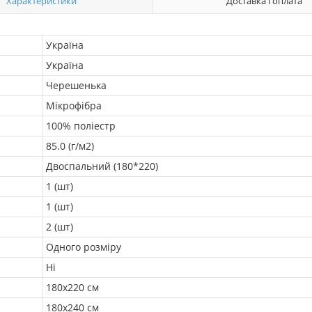
Характеристики
Доставка і оплата
Україна
Україна
Черешенька
Мікрофібра
100% поліестр
85.0 (г/м2)
Двоспальний (180*220)
1 (шт)
1 (шт)
2 (шт)
Одного розміру
Ні
180х220 см
180x240 см