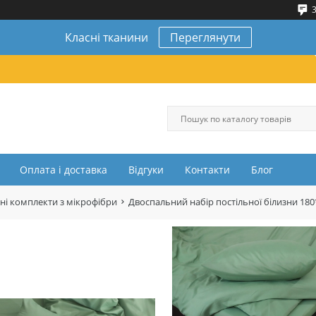
3
Класні тканини
Переглянути
Оплата і доставка
Відгуки
Контакти
Блог
ні комплекти з мікрофібри
Двоспальний набір постільної білизни 18