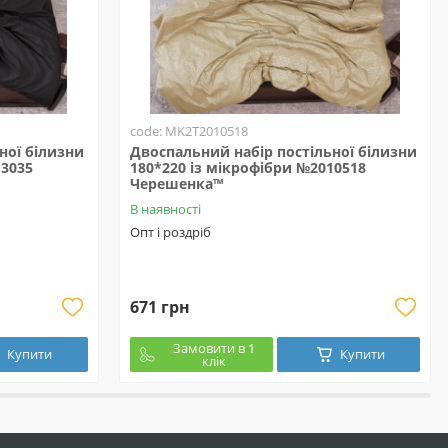
code: MK2T2010518
ної білизни
Двоспальний набір постільної білизни
13035
180*220 із мікрофібри №2010518
Черешенка™
В наявності
Опт і роздріб
671 грн
Замовити в 1
Купити
Купити
клік