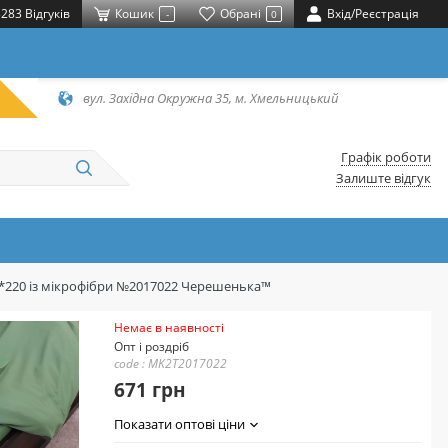
283 Відгуків
Кошик
Обрані
Вхід/Реєстрація
-
0
вул. Західна Окружна 35, м. Хмельницький
Графік роботи
Залиште відгук
0*220 із мікрофібри №2017022 Черешенька™
Немає в наявності
Опт і роздріб
code : MK2T2017022
671 грн
Показати оптові ціни