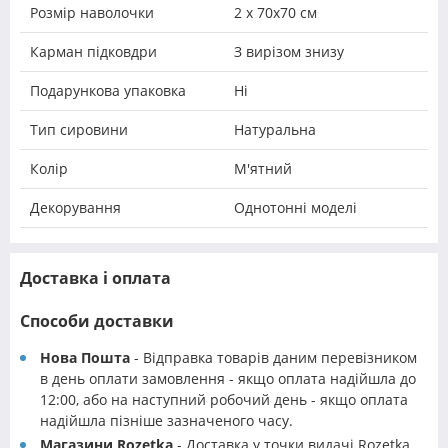
Розмір наволочки
2 х 70х70 см
Карман підковдри
З вирізом знизу
Подарункова упаковка
Ні
Тип сировини
Натуральна
Колір
М'ятний
Декорування
Однотонні моделі
Доставка і оплата
Способи доставки
Нова Пошта
- Відправка товарів даним перевізником
в день оплати замовлення - якщо оплата надійшла до
12:00, або на наступний робочий день - якщо оплата
надійшла пізніше зазначеного часу.
Магазини Rozetka
- Доставка у точки видачі Rozetka