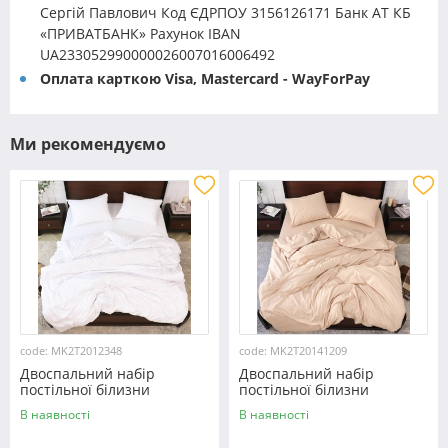
Сергій Павлович Код ЄДРПОУ 3156126171 Банк АТ КБ
«ПРИВАТБАНК» Рахунок IBAN
UA233052990000026007016006492
Оплата карткою Visa, Mastercard - WayForPay
Ми рекомендуємо
code: MK2T2012348
code: MK2T20141209
Двоспальний набір
Двоспальний набір
постільної білизни
постільної білизни
180*220 із мікрофібри
180*220 із мікрофібри
В наявності
В наявності
№2012348 Черешенка™
№20141209 Черешенка™