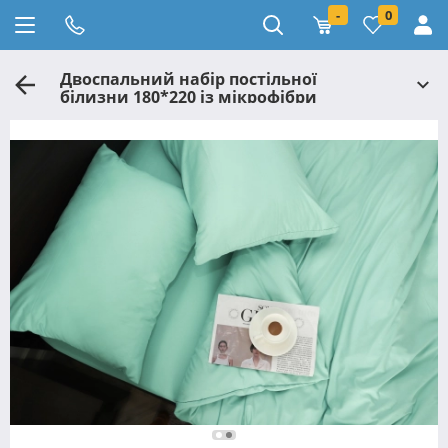
-
0
Двоспальний набір постільної
білизни 180*220 із мікрофібри
№205409 Черешенька™