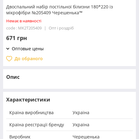
Двоспальний набір постільної білизни 180*220 із
мікрофібри №205409 Черешенька™
Немає в наявності
code : MK2T205409
Опт і роздріб
671 грн
Оптовые цены
До обраного
Опис
Характеристики
Країна виробництва
Україна
Країна реєстрації бренду
Україна
Виробник
Черешенька