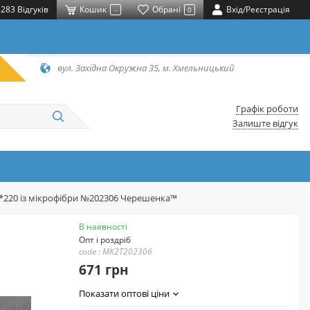
283 Відгуків
Кошик
Обрані
Вхід/Реєстрація
-
0
вул. Західна Окружна 35, м. Хмельницький
Графік роботи
Залиште відгук
0*220 із мікрофібри №202306 Черешенка™
В наявності
Опт і роздріб
code : MK2T202306
671 грн
Показати оптові ціни