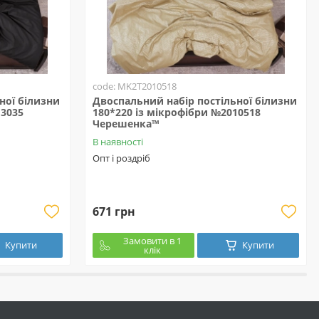
code: MK2T2010518
ної білизни
Двоспальний набір постільної білизни
13035
180*220 із мікрофібри №2010518
Черешенка™
В наявності
Опт і роздріб
671 грн
Замовити в 1
Купити
Купити
клік