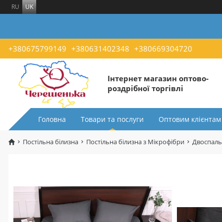
RU
UK
+380675799149
+380631402348
+380669304720
Інтернет магазин оптово-
роздрібної торгівлі
Головна
Товари та послуги
Оптовим клієнтам
Постільна білизна
Постільна білизна з Мікрофібри
Двоспаль