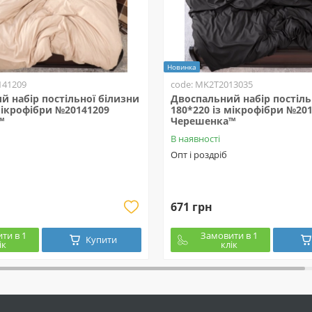
Новинка
141209
code: MK2T2013035
й набір постільної білизни
Двоспальний набір постіль
мікрофібри №20141209
180*220 із мікрофібри №20
™
Черешенка™
В наявності
Опт і роздріб
671 грн
ти в 1
Замовити в 1
Купити
ік
клік