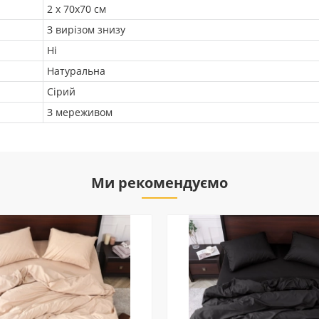
2 х 70х70 см
З вирізом знизу
Ні
Натуральна
Сірий
З мереживом
Ми рекомендуємо