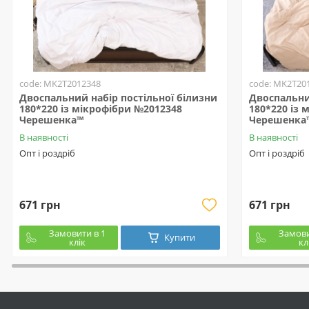
code: MK2T2012348
code: MK2T20
Двоспальний набір постільної білизни
Двоспальни
180*220 із мікрофібри №2012348
180*220 із 
Черешенка™
Черешенка
В наявності
В наявності
Опт і роздріб
Опт і роздріб
671 грн
671 грн
Замовити в 1
Замови
Купити
клік
кл