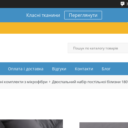
3
Класні тканини
Переглянути
Оплата і доставка
Відгуки
Контакти
Блог
ні комплекти з мікрофібри
Двоспальний набір постільної білизни 18