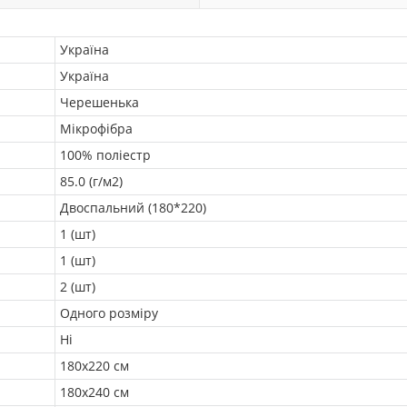
Україна
Україна
Черешенька
Мікрофібра
100% поліестр
85.0 (г/м2)
Двоспальний (180*220)
1 (шт)
1 (шт)
2 (шт)
Одного розміру
Ні
180х220 см
180x240 см