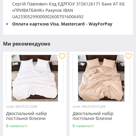
Сергій Павлович Код ЄДРПОУ 3156126171 Банк АТ КБ
«ПРИВАТБАНК» Рахунок IBAN
UA233052990000026007016006492
Оплата карткою Visa, Mastercard - WayForPay
Ми рекомендуємо
code: MK2T2012348
code: MK2T20141209
Двоспальний набір
Двоспальний набір
постільної білизни
постільної білизни
180*220 із мікрофібри
180*220 із мікрофібри
В наявності
В наявності
№2012348 Черешенка™
№20141209 Черешенка™