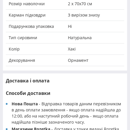
Розмір наволочки
2 х 70х70 см
Карман підковдри
З вирізом знизу
Подарункова упаковка
Ні
Тип сировини
Натуральна
Колір
Хакі
Декорування
Орнамент
Доставка і оплата
Способи доставки
Нова Пошта
- Відправка товарів даним перевізником
в день оплати замовлення - якщо оплата надійшла до
12:00, або на наступний робочий день - якщо оплата
надійшла пізніше зазначеного часу.
Магазини Rozetka
- Доставка у точки видачі Rozetka