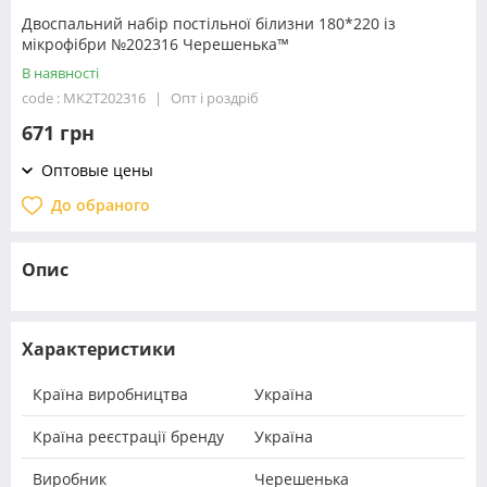
Двоспальний набір постільної білизни 180*220 із
мікрофібри №202316 Черешенька™
В наявності
code : MK2T202316
Опт і роздріб
671 грн
Оптовые цены
До обраного
Опис
Характеристики
Країна виробництва
Україна
Країна реєстрації бренду
Україна
Виробник
Черешенька