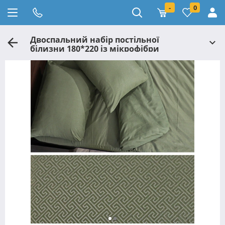
-
0
Двоспальний набір постільної
білизни 180*220 із мікрофібри
№202316 Черешенька™