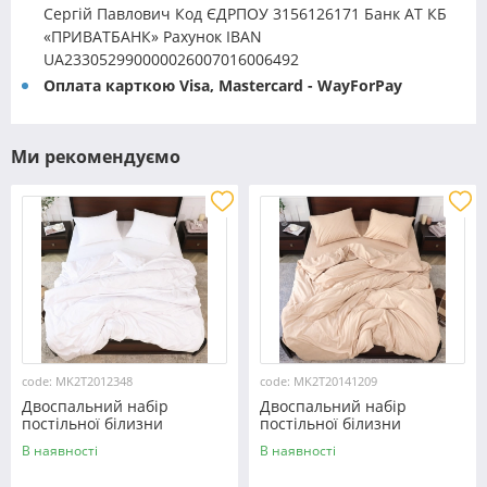
Сергій Павлович Код ЄДРПОУ 3156126171 Банк АТ КБ
«ПРИВАТБАНК» Рахунок IBAN
UA233052990000026007016006492
Оплата карткою Visa, Mastercard - WayForPay
Ми рекомендуємо
code: MK2T2012348
code: MK2T20141209
Двоспальний набір
Двоспальний набір
постільної білизни
постільної білизни
180*220 із мікрофібри
180*220 із мікрофібри
В наявності
В наявності
№2012348 Черешенка™
№20141209 Черешенка™