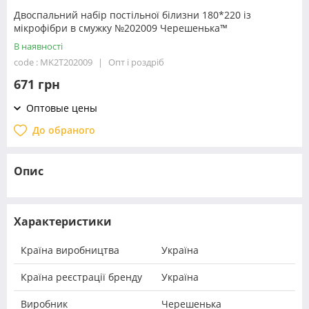
Двоспальний набір постільної білизни 180*220 із
мікрофібри в смужку №202009 Черешенька™
В наявності
code : MK2T202009
Опт і роздріб
671 грн
Оптовые цены
До обраного
Опис
Характеристики
Країна виробництва
Україна
Країна реєстрації бренду
Україна
Виробник
Черешенька