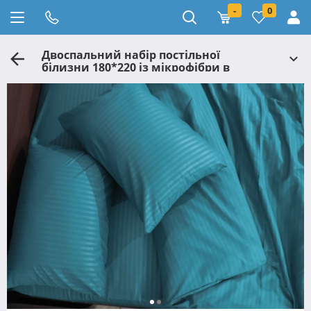
-
0
Двоспальний набір постільної
білизни 180*220 із мікрофібри в
смужку №202009 Черешенька™