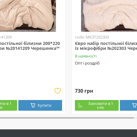
141209
code: MK3T202303
постільної білизни 200*220
Євро набір постільної біли
бри №20141209 Черешенка™
із мікрофібри №202303 Че
В наявності
Опт і роздріб
730 грн
ти в 1
Замовити в 1
Купити
ік
клік