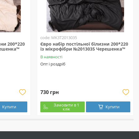
code: MK3T2013035
зни 200*220
Євро набір постільної білизни 200*220
решенка™
із мікрофібри №2013035 Черешенка™
В наявності
Опт і роздріб
730 грн
Замовити в 1
Купити
Купити
клік