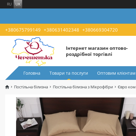
RU
UK
+380675799149
+380631402348
+380669304720
Інтернет магазин оптово-
роздрібної торгівлі
Головна
Товари та послуги
Оптовим клієнтам
Постільна білизна
Постільна білизна з Мікрофібри
Євро ком