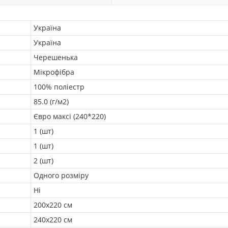
Україна
Україна
Черешенька
Мікрофібра
100% поліестр
85.0 (г/м2)
Євро максі (240*220)
1 (шт)
1 (шт)
2 (шт)
Одного розміру
Ні
200х220 см
240х220 см