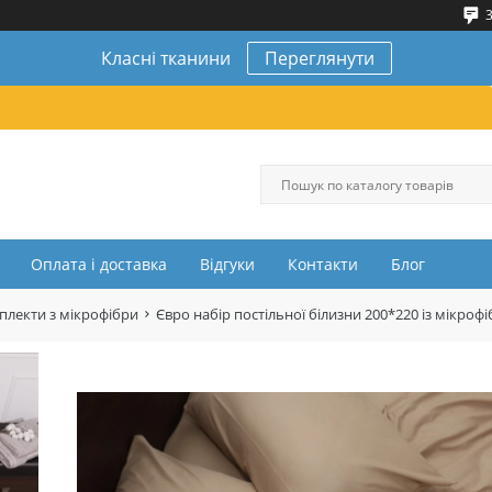
3
Класні тканини
Переглянути
Оплата і доставка
Відгуки
Контакти
Блог
плекти з мікрофібри
Євро набір постільної білизни 200*220 із мікр