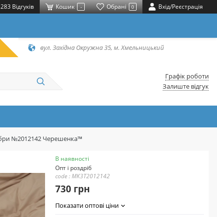
283 Відгуків
Кошик
Обрані
Вхід/Реєстрація
-
0
вул. Західна Окружна 35, м. Хмельницький
Графік роботи
Залиште відгук
офібри №2012142 Черешенка™
В наявності
Опт і роздріб
code : MK3T2012142
730 грн
Показати оптові ціни