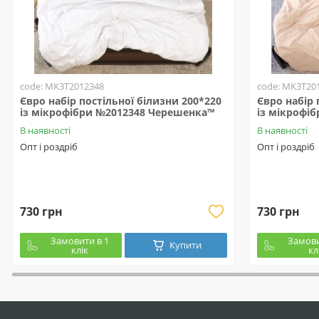
code: MK3T2012348
code: MK3T20
Євро набір постільної білизни 200*220
Євро набір 
із мікрофібри №2012348 Черешенка™
із мікрофі
В наявності
В наявності
Опт і роздріб
Опт і роздріб
730 грн
730 грн
Замовити в 1
Замови
Купити
клік
кл