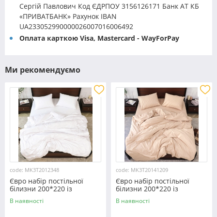
Сергій Павлович Код ЄДРПОУ 3156126171 Банк АТ КБ
«ПРИВАТБАНК» Рахунок IBAN
UA233052990000026007016006492
Оплата карткою Visa, Mastercard - WayForPay
Ми рекомендуємо
code: MK3T2012348
code: MK3T20141209
Євро набір постільної
Євро набір постільної
білизни 200*220 із
білизни 200*220 із
мікрофібри №2012348
мікрофібри №20141209
В наявності
В наявності
Черешенка™
Черешенка™