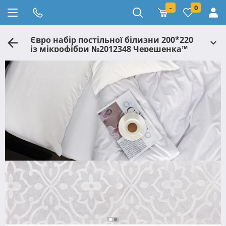
-
0
Євро набір постільної білизни 200*220
із мікрофібри №2012348 Черешенка™