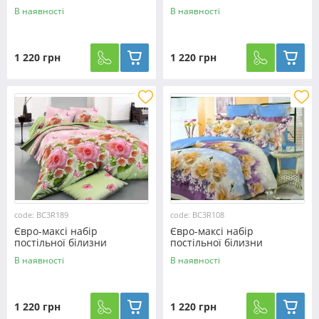
200*220 із Ранфорсу
200*220 із Ранфорсу
В наявності
В наявності
№3R419 Черешенка™
№3R234 Черешенка™
1 220 грн
1 220 грн
code: BC3R189
code: BC3R108
Євро-максі набір
Євро-максі набір
постільної білизни
постільної білизни
200*220 із Ранфорсу
200*220 із Ранфорсу
В наявності
В наявності
№3R189 Черешенка™
№3R108 Черешенка™
1 220 грн
1 220 грн