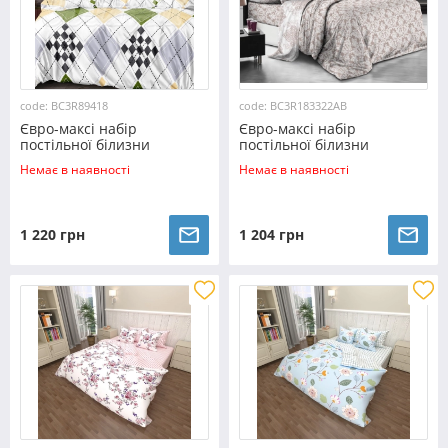
code: BC3R89418
code: BC3R183322AB
Євро-максі набір
Євро-максі набір
постільної білизни
постільної білизни
200*220 із Ранфорсу
200*220 із Ранфорсу
Немає в наявності
Немає в наявності
№89418 Черешенка™
№183322AB Черешенка™
1 220 грн
1 204 грн