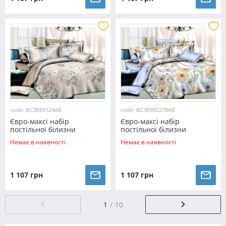
code: BC3R89124AB
code: BC3R892278AB
Євро-максі набір
Євро-максі набір
постільної білизни
постільної білизни
200*220 із Ранфорсу
200*220 із Ранфорсу
Немає в наявності
Немає в наявності
№89124AB Черешенка™
№892278AB Черешенка™
1 107 грн
1 107 грн
1
10