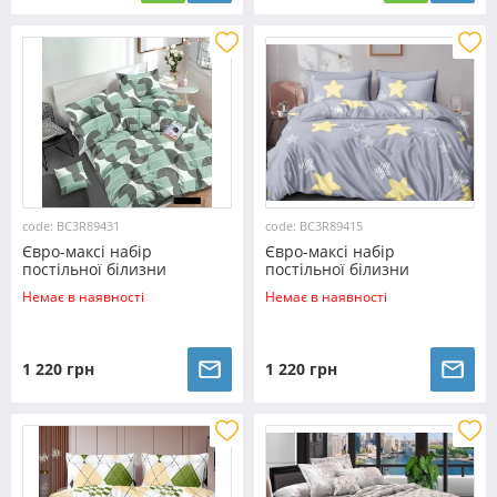
code: BC3R89431
code: BC3R89415
Євро-максі набір
Євро-максі набір
постільної білизни
постільної білизни
200*220 із Ранфорсу
200*220 із Ранфорсу
Немає в наявності
Немає в наявності
№89431 Черешенка™
№89415 Черешенка™
1 220 грн
1 220 грн