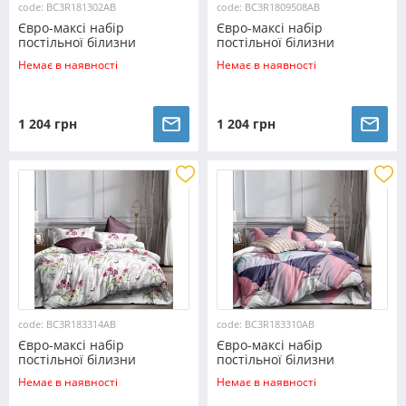
code: BC3R181302AB
code: BC3R1809508AB
Євро-максі набір
Євро-максі набір
постільної білизни
постільної білизни
200*220 із Ранфорсу
200*220 із Ранфорсу
Немає в наявності
Немає в наявності
№181302AB Черешенка™
№1809508AB Черешенка™
1 204 грн
1 204 грн
code: BC3R183314AB
code: BC3R183310AB
Євро-максі набір
Євро-максі набір
постільної білизни
постільної білизни
200*220 із Ранфорсу
200*220 із Ранфорсу
Немає в наявності
Немає в наявності
№183314AB Черешенка™
№183310AB Черешенка™