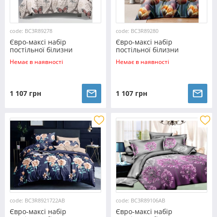
code: BC3R89278
code: BC3R89280
Євро-максі набір
Євро-максі набір
постільної білизни
постільної білизни
200*220 із Ранфорсу
200*220 із Ранфорсу
Немає в наявності
Немає в наявності
№89278 Черешенка™
№89280 Черешенка™
1 107 грн
1 107 грн
code: BC3R8921722AB
code: BC3R89106AB
Євро-максі набір
Євро-максі набір