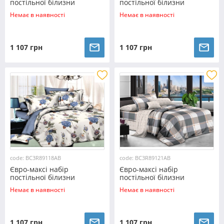
постільної білизни
постільної білизни
200*220 із Ранфорсу
200*220 із Ранфорсу
Немає в наявності
Немає в наявності
№8921722AB Черешенка™
№89106AB Черешенка™
1 107 грн
1 107 грн
code: BC3R89118AB
code: BC3R89121AB
Євро-максі набір
Євро-максі набір
постільної білизни
постільної білизни
200*220 із Ранфорсу
200*220 із Ранфорсу
Немає в наявності
Немає в наявності
№89118AB Черешенка™
№89121AB Черешенка™
1 107 грн
1 107 грн