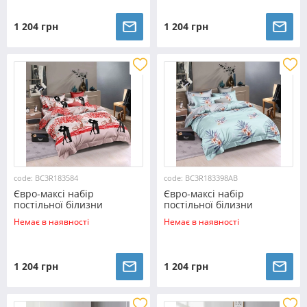
1 204 грн
1 204 грн
code: BC3R183584
code: BC3R183398AB
Євро-максі набір
Євро-максі набір
постільної білизни
постільної білизни
200*220 із Ранфорсу
200*220 із Ранфорсу
Немає в наявності
Немає в наявності
№183584 Черешенка™
№183398AB Черешенка™
1 204 грн
1 204 грн