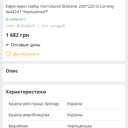
Євро-максі набір постільної білизни 200*220 із Сатину
№44247 Черешенка™
В наявності
code : BC3S44247
Опт і роздріб
1 682 грн
Оптовые цены
До обраного
Опис
Характеристики
Країна реєстрації бренду
Україна
Країна виробництва
Україна
Виробник
Черешенька