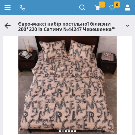
-
0
Євро-максі набір постільної білизни
200*220 із Сатину №44247 Черешенка™