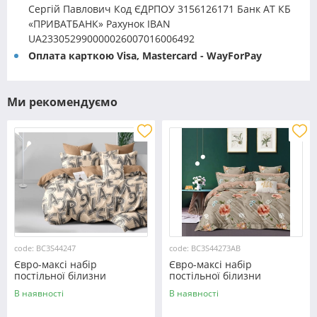
Сергій Павлович Код ЄДРПОУ 3156126171 Банк АТ КБ
«ПРИВАТБАНК» Рахунок IBAN
UA233052990000026007016006492
Оплата карткою Visa, Mastercard - WayForPay
Ми рекомендуємо
code: BC3S44247
code: BC3S44273AB
Євро-максі набір
Євро-максі набір
постільної білизни
постільної білизни
200*220 із Сатину №44247
200*220 із Сатину
В наявності
В наявності
Черешенка™
№44273AB Черешенка™