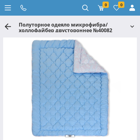
0
0
Полуторное одеяло микрофибра/
холлофайбер двустороннее №40082