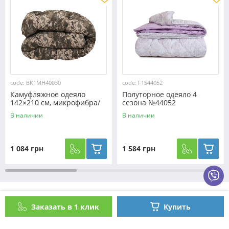
code: BK1MH40030
code: F1S44052
Камуфляжное одеяло
Полуторное одеяло 4
142×210 см, микрофибра/
сезона №44052
холофайбер №40030
В наличии
В наличии
1 084 грн
1 584 грн
Как оформить заказ
Заказать в 1 клик
Купить
Контакты