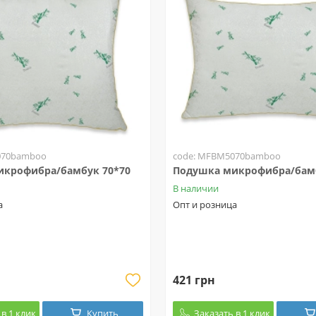
070bamboo
code: MFBM5070bamboo
икрофибра/бамбук 70*70
Подушка микрофибра/бамб
В наличии
а
Опт и розница
421 грн
в 1 клик
Купить
Заказать в 1 клик