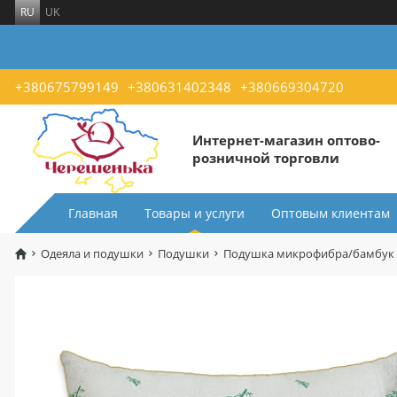
RU
UK
+380675799149
+380631402348
+380669304720
Интернет-магазин оптово-
розничной торговли
Главная
Товары и услуги
Оптовым клиентам
Одеяла и подушки
Подушки
Подушка микрофибра/бамбук 