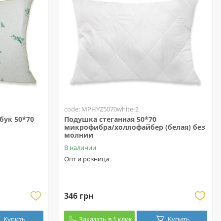
code: MPHYZ5070white-2
ук 50*70
Подушка стеганная 50*70
микрофибра/холлофайбер (белая) без
молнии
В наличии
Опт и розница
346 грн
Купить
Заказать в 1 клик
Купить