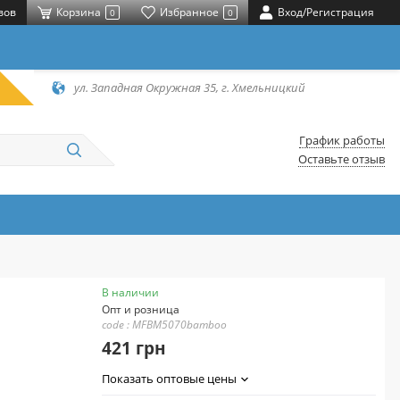
вов
Корзина
Избранное
Вход/Регистрация
0
0
ул. Западная Окружная 35, г. Хмельницкий
График работы
Оставьте отзыв
В наличии
Опт и розница
code : MFBM5070bamboo
421 грн
Показать оптовые цены