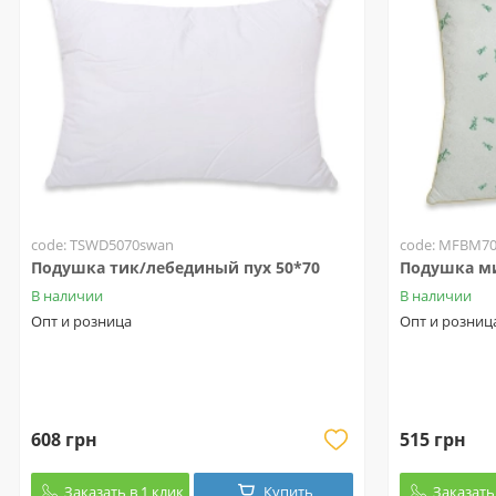
code: TSWD5070swan
code: MFBM7
Подушка тик/лебединый пух 50*70
Подушка м
В наличии
В наличии
Опт и розница
Опт и розниц
608 грн
515 грн
Заказать в 1 клик
Купить
Заказать 