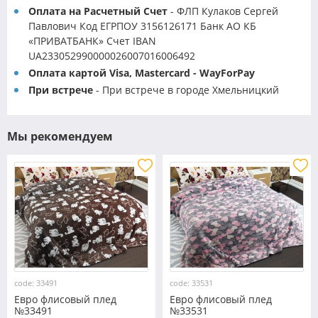
Оплата на Расчетный Счет
- ФЛП Кулаков Сергей
Павлович Код ЕГРПОУ 3156126171 Банк АО КБ
«ПРИВАТБАНК» Счет IBAN
UA233052990000026007016006492
Оплата картой Visa, Mastercard - WayForPay
При встрече
- При встрече в городе Хмельницкий
Мы рекомендуем
code: 33491
code: 33531
Евро флисовый плед
Евро флисовый плед
№33491
№33531