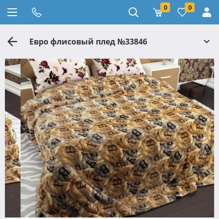
0
0
Евро флисовый плед №33846