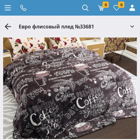
0
0
Евро флисовый плед №33681