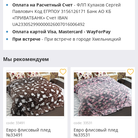
Оплата на Расчетный Счет
- ФЛП Кулаков Сергей
Павлович Код ЕГРПОУ 3156126171 Банк АО КБ
«ПРИВАТБАНК» Счет IBAN
UA233052990000026007016006492
Оплата картой Visa, Mastercard - WayForPay
При встрече
- При встрече в городе Хмельницкий
Мы рекомендуем
code: 33491
code: 33531
Евро флисовый плед
Евро флисовый плед
№33491
№33531