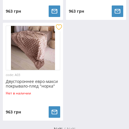
963 грн
963 грн
code: A03
Двустороннее евро-макси
покрывало-плед "норка"
(230*200) - бежевое
Нет в наличии
963 грн
NaN
NaN