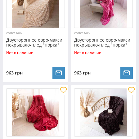
code: A06
code: A05
Двустороннее евро-макси
Двустороннее евро-макси
покрывало-плед "норка"
покрывало-плед "норка"
(230*200) - светло-бежевое
(230*200) - розовое
Нет в наличии
Нет в наличии
963 грн
963 грн