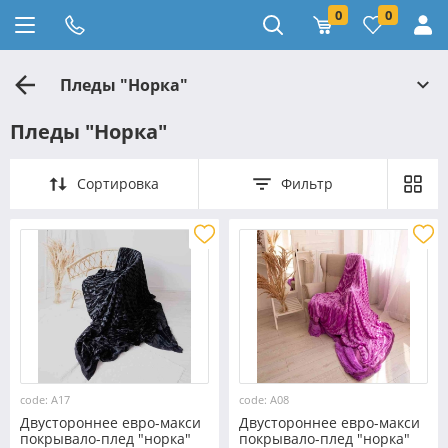
0
0
Пледы "Норка"
Пледы "Норка"
Сортировка
Фильтр
code: A17
code: A08
Двустороннее евро-макси
Двустороннее евро-макси
покрывало-плед "норка"
покрывало-плед "норка"