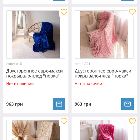
code: A18
code: A21
Двустороннее евро-макси
Двустороннее евро-макси
покрывало-плед "норка"
покрывало-плед "норка"
(230*200) - синее
(230*200) - светло-розовое
Нет в наличии
Нет в наличии
963 грн
963 грн