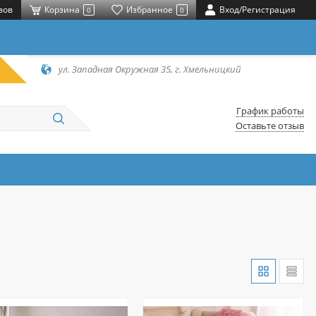
вов
Корзина
Избранное
Вход/Регистрация
0
0
ул. Западная Окружная 35, г. Хмельницкий
График работы
Оставьте отзыв