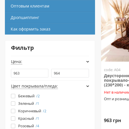
Оптовым клиентам
Дропшиппинг
Как оформить заказ
Фильтр
Цена:
code: A04
Двусторонн
покрывало-
(230*200) -
Цвет покрывала/пледа:
Нет в наличи
Бежевый
2
Опт и розниц
Зеленый
1
Коричневый
2
Красный
1
963 грн
Розовый
4