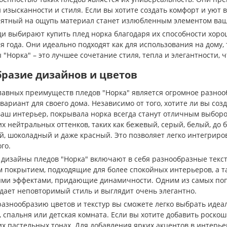
 изысканности и стиля. Если вы хотите создать комфорт и уют 
иятный на ощупь материал станет излюбленным элементом ваш
и выбирают купить плед норка благодаря их способности хоро
 года. Они идеально подходят как для использования на дому, т
 "Норка" – это лучшее сочетание стиля, тепла и элегантности, 
разие дизайнов и цветов
лавных преимуществ пледов "Норка" является огромное разнооб
ариант для своего дома. Независимо от того, хотите ли вы соз
ваш интерьер, покрывала норка всегда станут отличным выборо
х нейтральных оттенков, таких как бежевый, серый, белый, до 
й, шоколадный и даже красный. Это позволяет легко интегриров
го.
, дизайны пледов "Норка" включают в себя разнообразные текс
 покрытием, подходящие для более спокойных интерьеров, а 
ми эффектами, придающие динамичности. Одним из самых попу
здает неповторимый стиль и выглядит очень элегантно.
разнообразию цветов и текстур вы сможете легко выбрать иде
, спальня или детская комната. Если вы хотите добавить роскош
их пастельных тонах. Для добавления ярких акцентов в интер