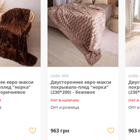
code: A03
code:
ее евро-макси
Двустороннее евро-макси
Двус
плед "норка"
покрывало-плед "норка"
покр
 коричневое
(230*200) - бежевое
(230*
и
Нет в наличии
Нет в
а
Опт и розница
Опт и
963 грн
963 