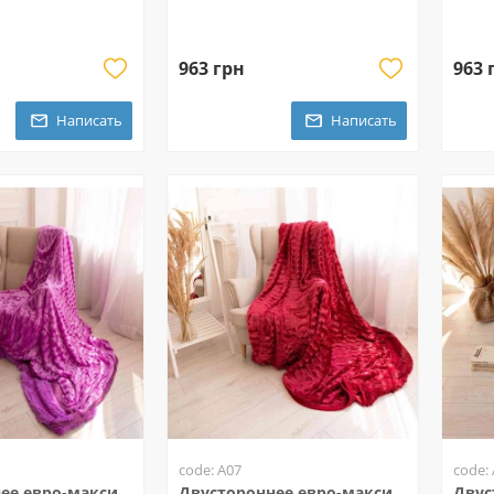
963 грн
963 
Написать
Написать
code: A07
code:
ее евро-макси
Двустороннее евро-макси
Двус