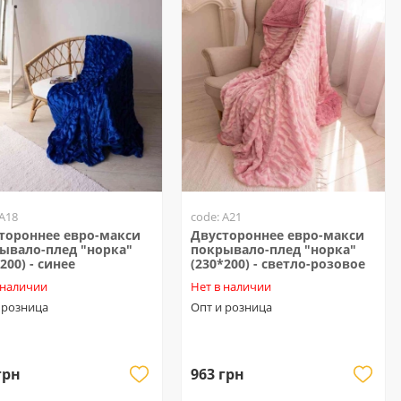
 A18
code: A21
тороннее евро-макси
Двустороннее евро-макси
ывало-плед "норка"
покрывало-плед "норка"
200) - синее
(230*200) - светло-розовое
 наличии
Нет в наличии
 розница
Опт и розница
грн
963 грн