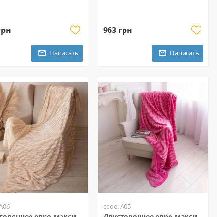
грн
963 грн
Написать
Написать
 A06
code: A05
тороннее евро-макси
Двустороннее евро-макси