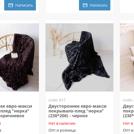
Написать
Написать
code: A17
code:
ее евро-макси
Двустороннее евро-макси
Двус
плед "норка"
покрывало-плед "норка"
покр
 коричневое
(230*200) - черное
(230
и
Нет в наличии
Нет в
а
Опт и розница
Опт и