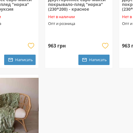
плед "норка"
покрывало-плед "норка"
покр
 фуксия
(230*200) - красное
(230
и
Нет в наличии
Нет в
а
Опт и розница
Опт и
963 грн
963 
Написать
Написать