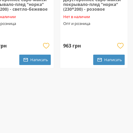
ывало-плед "норка"
покрывало-плед "норка"
*200) - светло-бежевое
(230*200) - розовое
 наличии
Нет в наличии
 розница
Опт и розница
грн
963 грн
Написать
Написать