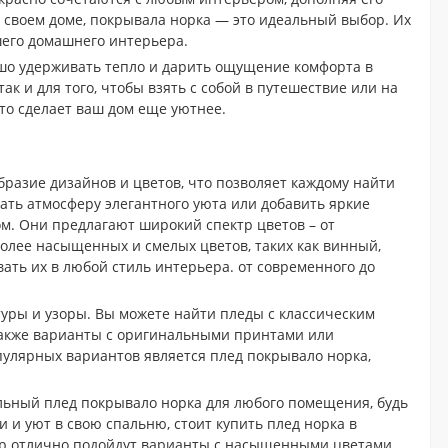
в своем доме, покрывала норка — это идеальный выбор. Их
его домашнего интерьера.
шо удерживать тепло и дарить ощущение комфорта в
ак и для того, чтобы взять с собой в путешествие или на
что сделает ваш дом еще уютнее.
разие дизайнов и цветов, что позволяет каждому найти
дать атмосферу элегантного уюта или добавить яркие
м. Они предлагают широкий спектр цветов – от
более насыщенных и смелых цветов, таких как винный,
ать их в любой стиль интерьера. от современного до
туры и узоры. Вы можете найти пледы с классическим
также варианты с оригинальными принтами или
лярных вариантов является плед покрывало норка,
альный плед покрывало норка для любого помещения, будь
и и уют в свою спальню, стоит купить плед норка в
ьер отлично подойдут варианты с насыщенными цветами.