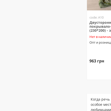
code: A10
Двусторонн
покрывало-
(230*200) - 
Нет в наличи
Опт и розниц
963 грн
Когда речь 
особое мес
любимцами 