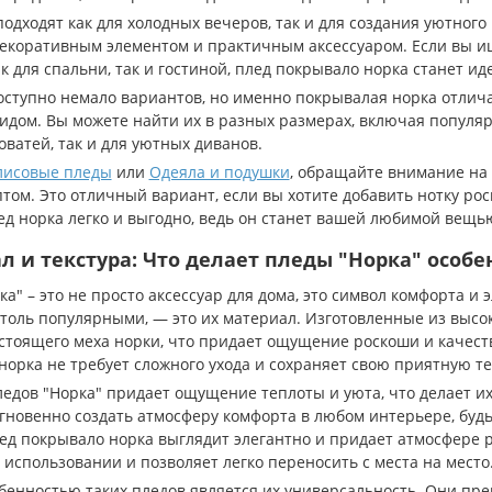
одходят как для холодных вечеров, так и для создания уютного
декоративным элементом и практичным аксессуаром. Если вы 
к для спальни, так и гостиной, плед покрывало норка станет и
оступно немало вариантов, но именно покрывалая норка отлича
идом. Вы можете найти их в разных размерах, включая популяр
ватей, так и для уютных диванов.
лисовые пледы
или
Одеяла и подушки
, обращайте внимание на
том. Это отличный вариант, если вы хотите добавить нотку рос
лед норка легко и выгодно, ведь он станет вашей любимой вещь
л и текстура: Что делает пледы "Норка" особ
а" – это не просто аксессуар для дома, это символ комфорта и 
столь популярными, — это их материал. Изготовленные из высо
стоящего меха норки, что придает ощущение роскоши и качества
орка не требует сложного ухода и сохраняет свою приятную те
ледов "Норка" придает ощущение теплоты и уюта, что делает 
гновенно создать атмосферу комфорта в любом интерьере, будь 
лед покрывало норка выглядит элегантно и придает атмосфере р
использовании и позволяет легко переносить с места на место
бенностью таких пледов является их универсальность. Они пре