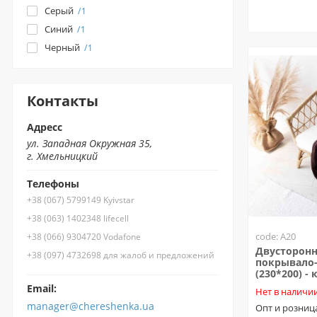
Серый
1
Синий
1
Черный
1
Контакты
Адресс
ул. Западная Окружная 35,
г. Хмельницкий
Телефоны
+38 (067) 5799149 Kyivstar
+38 (063) 1402348 lifecell
code: A20
+38 (066) 9304720 Vodafone
Двусторонн
+38 (097) 4732698 для жалоб и предложений
покрывало-
(230*200) -
Email:
Нет в наличи
manager@chereshenka.ua
Опт и розниц