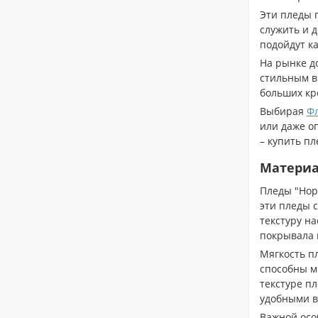
Эти пледы п
служить и 
подойдут ка
На рынке д
стильным в
больших кро
Выбирая
Ф
или даже оп
– купить п
Материа
Пледы "Норк
эти пледы 
текстуру на
покрывала н
Мягкость п
способны м
текстуре п
удобными в 
Важной осо