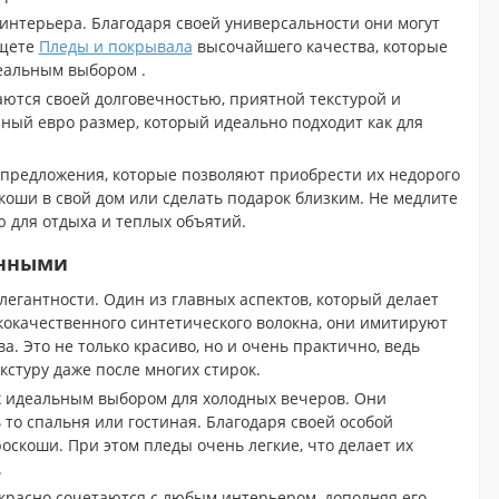
 интерьера. Благодаря своей универсальности они могут
ищете
Пледы и покрывала
высочайшего качества, которые
деальным выбором .
ются своей долговечностью, приятной текстурой и
ный евро размер, который идеально подходит как для
 предложения, которые позволяют приобрести их недорого
коши в свой дом или сделать подарок близким. Не медлите
ю для отдыха и теплых объятий.
енными
элегантности. Один из главных аспектов, который делает
кокачественного синтетического волокна, они имитируют
. Это не только красиво, но и очень практично, ведь
кстуру даже после многих стирок.
их идеальным выбором для холодных вечеров. Они
то спальня или гостиная. Благодаря своей особой
оскоши. При этом пледы очень легкие, что делает их
.
красно сочетаются с любым интерьером, дополняя его