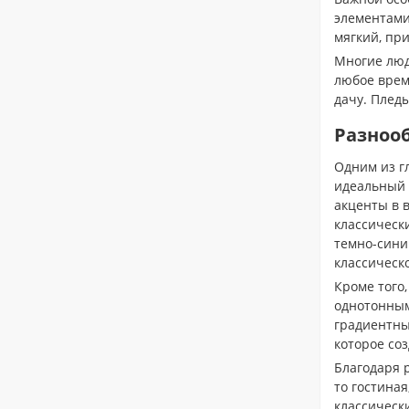
элементами
мягкий, пр
Многие люд
любое время
дачу. Пледы
Разнооб
Одним из г
идеальный в
акценты в 
классически
темно-сини
классическо
Кроме того
однотонным
градиентны
которое со
Благодаря 
то гостиная
классическ