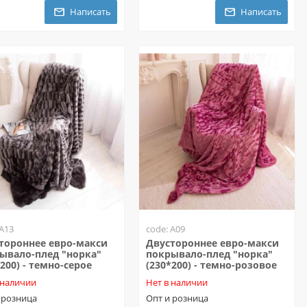
Написать
Написать
 A13
code: A09
тороннее евро-макси
Двустороннее евро-макси
ывало-плед "норка"
покрывало-плед "норка"
*200) - темно-серое
(230*200) - темно-розовое
 наличии
Нет в наличии
 розница
Опт и розница