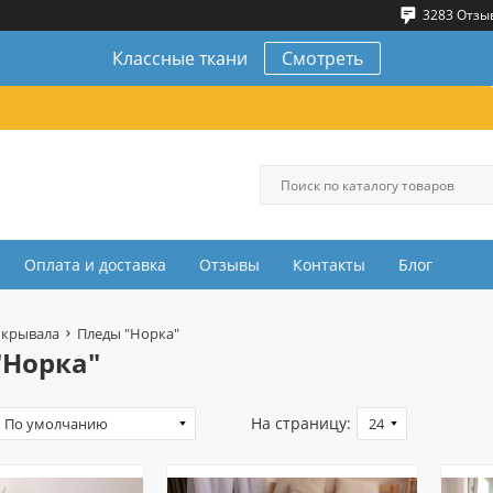
3283 Отзы
Классные ткани
Смотреть
Оплата и доставка
Отзывы
Контакты
Блог
окрывала
Пледы "Норка"
"Норка"
На страницу: