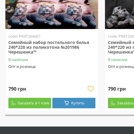
code: PR4T204667
code: PR4T204
Семейный набор постельного белья
Семейный н
240*220 из поликотона №201986
240*220 из
Черешенка™
Черешенка
В наличии
В наличии
Опт и розница
Опт и розниц
790 грн
790 грн
Заказать в 1 клик
Купить
Заказать 