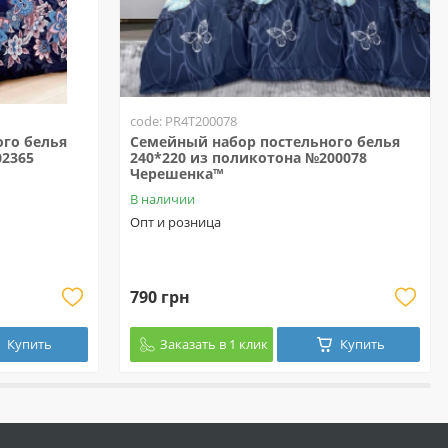
code: PR4T200078
го белья
Семейный набор постельного белья
02365
240*220 из поликотона №200078
Черешенка™
В наличии
Опт и розница
790 грн
Купить
Заказать в 1 клик
Купить