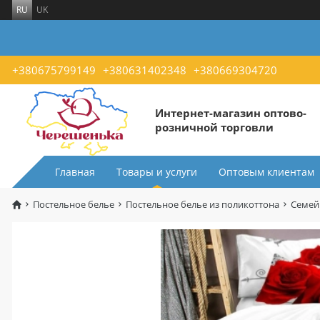
RU
UK
+380675799149
+380631402348
+380669304720
Интернет-магазин оптово-
розничной торговли
Главная
Товары и услуги
Оптовым клиентам
Постельное белье
Постельное белье из поликоттона
Семей