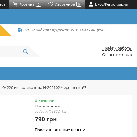
вов
Корзина
Избранное
Вход/Регистрация
0
0
ул. Западная Окружная 35, г. Хмельницкий
График работы
Оставьте отзыв
240*220 из поликотона №202102 Черешенка™
В наличии
Опт и розница
code : PR4T202102
790 грн
Показать оптовые цены