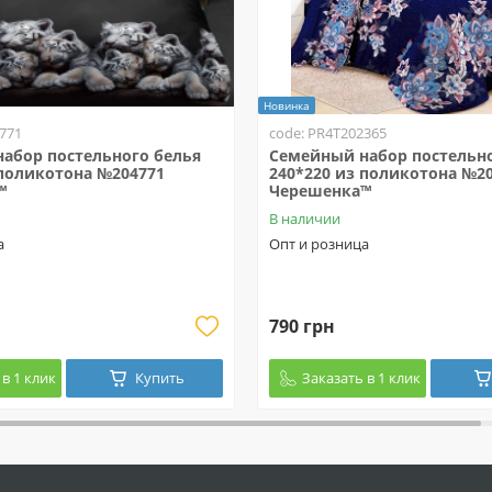
Новинка
771
code: PR4T202365
абор постельного белья
Семейный набор постельно
 поликотона №204771
240*220 из поликотона №2
™
Черешенка™
В наличии
а
Опт и розница
790 грн
в 1 клик
Купить
Заказать в 1 клик