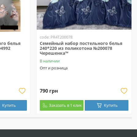
code: PR4T200078
го белья
Семейный набор постельного белья
04992
240*220 из поликотона №200078
Черешенка™
В наличии
Опт и розница
790 грн
Купить
Заказать в 1 клик
Купить