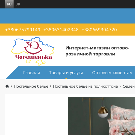
RU
UK
+380675799149
+380631402348
+380669304720
Интернет-магазин оптово-
розничной торговли
Главная
Товары и услуги
Оптовым клиентам
Постельное белье
Постельное белье из поликоттона
Семей