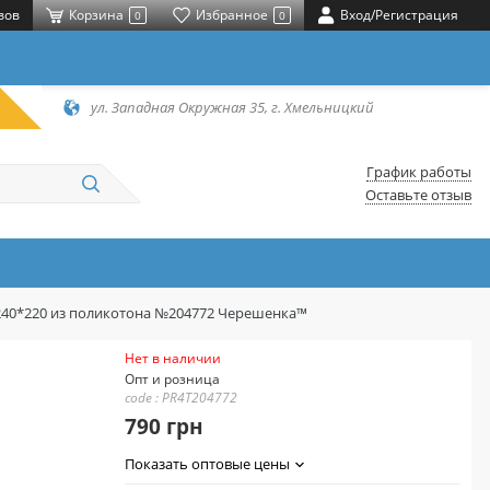
вов
Корзина
Избранное
Вход/Регистрация
0
0
ул. Западная Окружная 35, г. Хмельницкий
График работы
Оставьте отзыв
240*220 из поликотона №204772 Черешенка™
Нет в наличии
Опт и розница
code : PR4T204772
790 грн
Показать оптовые цены