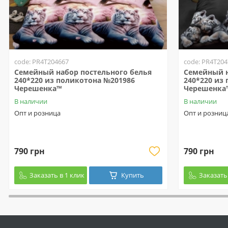
code: PR4T204667
code: PR4T204
Семейный набор постельного белья
Семейный н
240*220 из поликотона №201986
240*220 из
Черешенка™
Черешенка
В наличии
В наличии
Опт и розница
Опт и розниц
790 грн
790 грн
Заказать в 1 клик
Купить
Заказать 