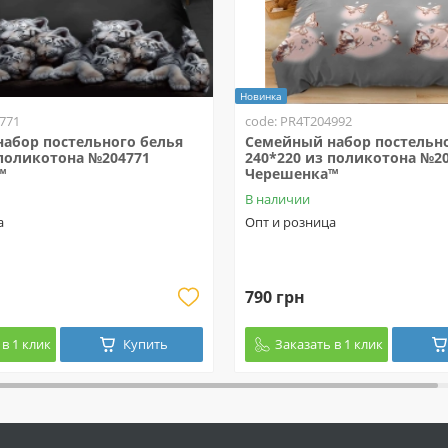
Новинка
771
code: PR4T204992
абор постельного белья
Семейный набор постельно
 поликотона №204771
240*220 из поликотона №2
™
Черешенка™
В наличии
а
Опт и розница
790 грн
в 1 клик
Купить
Заказать в 1 клик