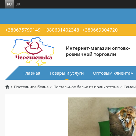
RU
UK
+380675799149
+380631402348
+380669304720
Интернет-магазин оптово-
розничной торговли
Главная
Товары и услуги
Оптовым клиентам
Постельное белье
Постельное белье из поликоттона
Семей