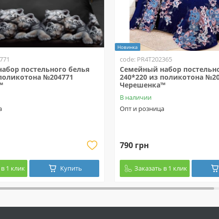
Новинка
771
code: PR4T202365
абор постельного белья
Семейный набор постельно
 поликотона №204771
240*220 из поликотона №2
™
Черешенка™
В наличии
а
Опт и розница
790 грн
в 1 клик
Купить
Заказать в 1 клик