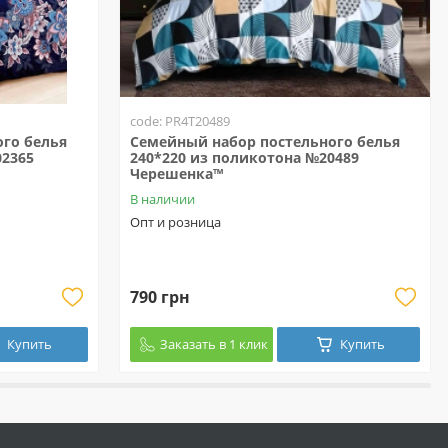
code: PR4T20489
го белья
Семейный набор постельного белья
02365
240*220 из поликотона №20489
Черешенка™
В наличии
Опт и розница
790 грн
Купить
Заказать в 1 клик
Купить