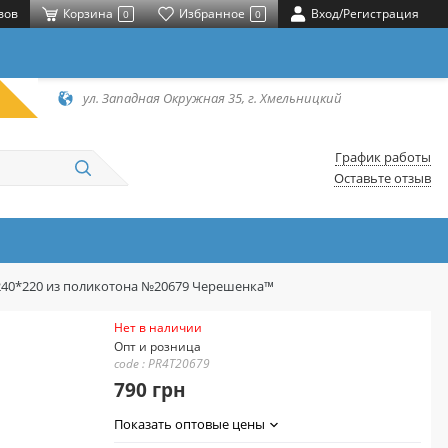
вов
Корзина
Избранное
Вход/Регистрация
0
0
ул. Западная Окружная 35, г. Хмельницкий
График работы
Оставьте отзыв
240*220 из поликотона №20679 Черешенка™
Нет в наличии
Опт и розница
code : PR4T20679
790 грн
Показать оптовые цены