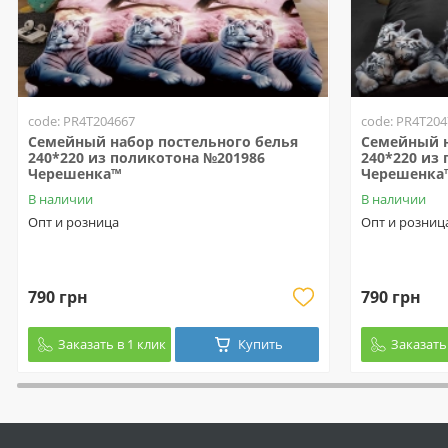
code: PR4T204667
code: PR4T204
Семейный набор постельного белья
Семейный н
240*220 из поликотона №201986
240*220 из
Черешенка™
Черешенка
В наличии
В наличии
Опт и розница
Опт и розниц
790 грн
790 грн
Заказать в 1 клик
Купить
Заказать 