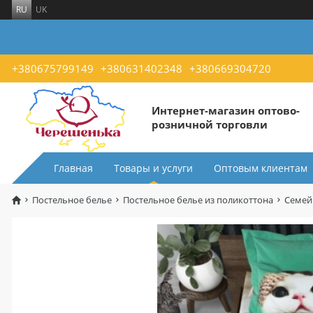
RU
UK
+380675799149
+380631402348
+380669304720
Интернет-магазин оптово-
розничной торговли
Главная
Товары и услуги
Оптовым клиентам
Постельное белье
Постельное белье из поликоттона
Семей