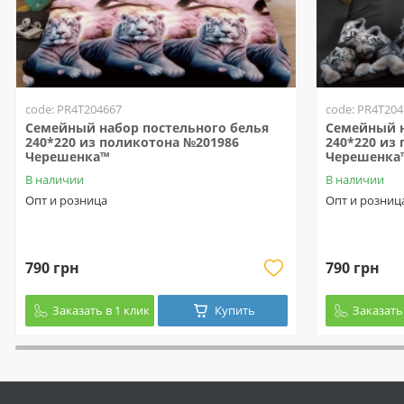
code: PR4T204667
code: PR4T204
Семейный набор постельного белья
Семейный н
240*220 из поликотона №201986
240*220 из
Черешенка™
Черешенка
В наличии
В наличии
Опт и розница
Опт и розниц
790 грн
790 грн
Заказать в 1 клик
Купить
Заказать 