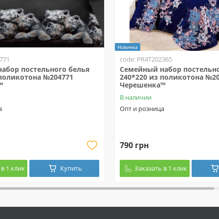
Новинка
771
code: PR4T202365
абор постельного белья
Семейный набор постельно
 поликотона №204771
240*220 из поликотона №2
™
Черешенка™
В наличии
а
Опт и розница
790 грн
в 1 клик
Купить
Заказать в 1 клик