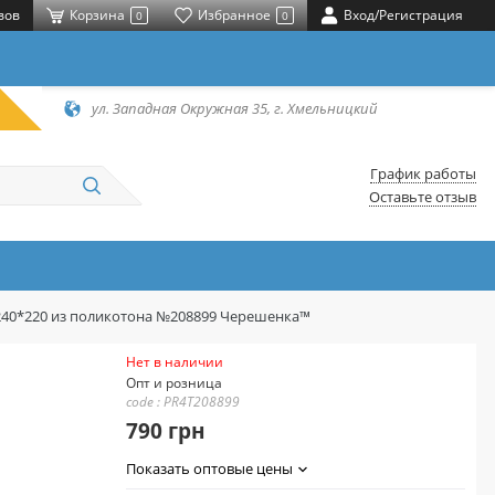
вов
Корзина
Избранное
Вход/Регистрация
0
0
ул. Западная Окружная 35, г. Хмельницкий
График работы
Оставьте отзыв
240*220 из поликотона №208899 Черешенка™
Нет в наличии
Опт и розница
code : PR4T208899
790 грн
Показать оптовые цены