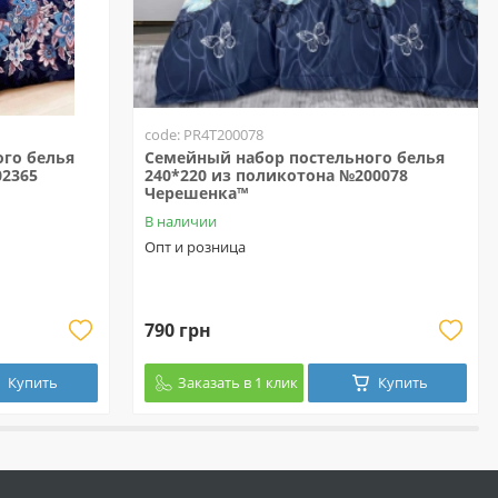
code: PR4T200078
го белья
Семейный набор постельного белья
02365
240*220 из поликотона №200078
Черешенка™
В наличии
Опт и розница
790 грн
Купить
Заказать в 1 клик
Купить