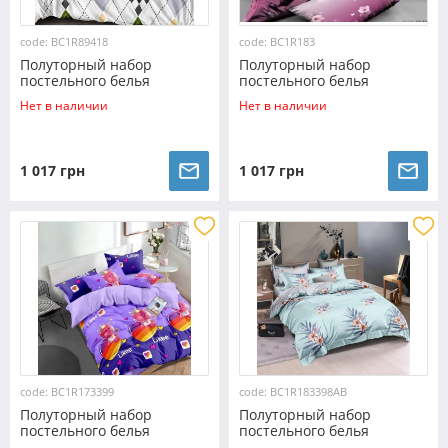
code: BC1R89418
code: BC1R183
Полуторный набор
Полуторный набор
постельного белья
постельного белья
150*220 из Ранфорса
150*220 из Ранфорса
Нет в наличии
Нет в наличии
№89418 Черешенка™
№1R183 Черешенка™
1 017 грн
1 017 грн
code: BC1R173399
code: BC1R183398AB
Полуторный набор
Полуторный набор
постельного белья
постельного белья
150*220 из Ранфорса
150*220 из Ранфорса