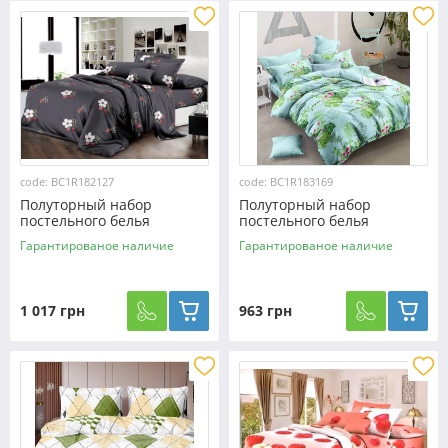
code: BC1R182127
code: BC1R183169
Полуторный набор
Полуторный набор
постельного белья
постельного белья
150*220 из Ранфорса
150*220 из Ранфорса
Гарантированое наличие
Гарантированое наличие
№182127 Черешенка™
№183169 Черешенка™
1 017 грн
963 грн