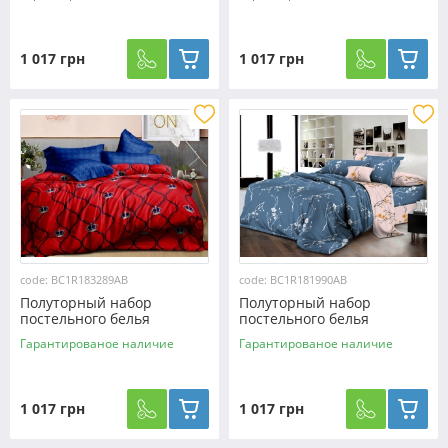
№178833 Черешенка™
№17713 Черешенка™
1 017 грн
1 017 грн
code: BC1R183289AB
code: BC1R181990AB
Полуторный набор
Полуторный набор
постельного белья
постельного белья
150*220 из Ранфорса
150*220 из Ранфорса
Гарантированое наличие
Гарантированое наличие
№183289AB Черешенка™
№181990AB Черешенка™
1 017 грн
1 017 грн