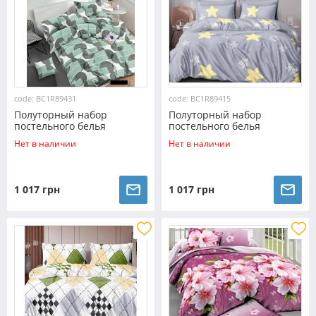
code: BC1R89431
code: BC1R89415
Полуторный набор
Полуторный набор
постельного белья
постельного белья
150*220 из Ранфорса
150*220 из Ранфорса
Нет в наличии
Нет в наличии
№89431 Черешенка™
№89415 Черешенка™
1 017 грн
1 017 грн