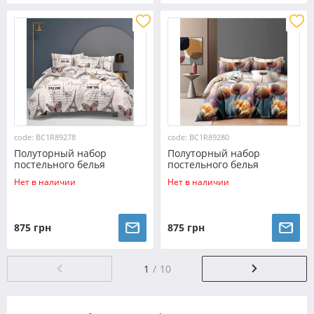
code: BC1R89278
code: BC1R89280
Полуторный набор
Полуторный набор
постельного белья
постельного белья
150*220 из Ранфорса
150*220 из Ранфорса
Нет в наличии
Нет в наличии
№89278 Черешенка™
№89280 Черешенка™
875 грн
875 грн
1
10