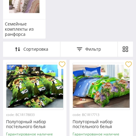
Семейные
комплекты из
ранфорса
Сортировка
Фильтр
code: BC1R178833
code: BC1R17713
Полуторный набор
Полуторный набор
постельного белья
постельного белья
150*220 из Ранфорса
150*220 из Ранфорса
Гарантированое наличие
Гарантированое наличие