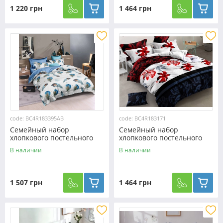
1 220 грн
1 464 грн
code: BC4R183395AB
code: BC4R183171
Семейный набор
Семейный набор
хлопкового постельного
хлопкового постельного
белья из Ранфорса
белья из Ранфорса
В наличии
В наличии
№183395AB Черешенка™
№183171 Черешенка™
1 507 грн
1 464 грн