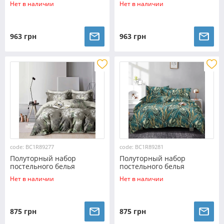
Нет в наличии
Нет в наличии
№173399 Черешенка™
№183398AB Черешенка™
963 грн
963 грн
code: BC1R89277
code: BC1R89281
Полуторный набор
Полуторный набор
постельного белья
постельного белья
150*220 из Ранфорса
150*220 из Ранфорса
Нет в наличии
Нет в наличии
№89277 Черешенка™
№89281 Черешенка™
875 грн
875 грн