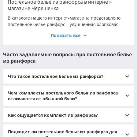
Постельное белье из ранфорса в интернет-
магазине Черешенка
В каталоге нашего интернет-магазина представлено
постельное белье ранфорс – улучшенная хлопковая
ткань, которая сочетает в себе гладкость и прочность.
Показать все
Эта ткань отличается плотным диагональным
переплетением нитей и приятной на ощупь текстурой,
поэтому изделия из нее долго служат, сохраняя форму и
Часто задаваемые вопросы про постельное белье
мягкость. Ранфорс (постельное белье) славится тем, что
из ранфорса
на один квадратный сантиметр приходится до 50–60
нитей, тогда как у обычной бязи – около 40. Благодаря
этому ранфорс гораздо износостойче и служит гораздо
Что такое постельное белье из ранфорса?
дольше стандартных комплектов.
Что такое ткань ранфорс
Чем комплекты постельного белья из ранфорса
отличаются от обычной бязи?
Ранфорс
– это инновационная хлопковая ткань,
совмещающая в себе преимущества бязи и сатина. По
Как ощущается комплект из ранфорса?
сути, она представляет собой «золотую середину» между
этими материалами: мягче и нежнее обычной бязи, но
при этом обладает большей плотностью и прочностью.
Подходит ли постельное белье из ранфорса для
Традиционный состав ранфорса – 100% хлопок высшего