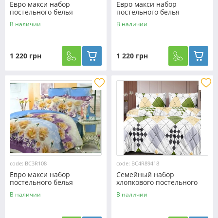
Евро макси набор
Евро макси набор
постельного белья
постельного белья
200*220 из Ранфорса
200*220 из Ранфорса
В наличии
В наличии
№33R234 Черешенка™
№3R189 Черешенка™
1 220 грн
1 220 грн
code: BC3R108
code: BC4R89418
Евро макси набор
Семейный набор
постельного белья
хлопкового постельного
200*220 из Ранфорса
белья из Ранфорса №89418
В наличии
В наличии
№3R108 Черешенка™
Черешенка™