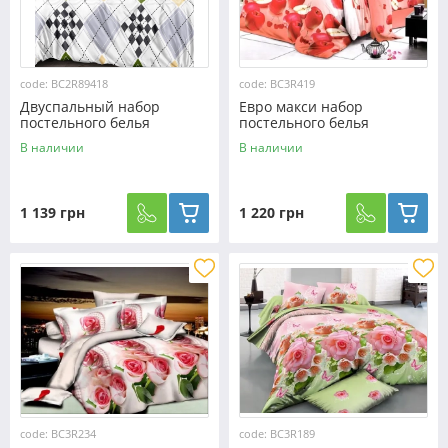
code: BC2R89418
code: BC3R419
Двуспальный набор
Евро макси набор
постельного белья
постельного белья
180*220 из Ранфорса
200*220 из Ранфорса
В наличии
В наличии
№89418 Черешенка™
№3R419 Черешенка™
1 139 грн
1 220 грн
code: BC3R234
code: BC3R189