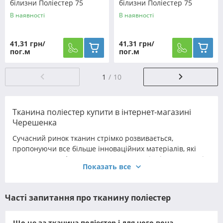
білизни Поліестер 75
білизни Поліестер 75
PL8598 (60м)
PL8292 (60м)
В наявності
В наявності
41,31 грн/
41,31 грн/
пог.м
пог.м
1
10
Тканина поліестер купити в інтернет-магазині
Черешенка
Сучасний ринок тканин стрімко розвивається,
пропонуючи все більше інноваційних матеріалів, які
поєднують комфорт, естетику та довговічність. Одним із
Показать все
найзатребуваніших рішень залишається поліестер
(тканина) - міцний і функціональний матеріал, який
упевнено посів місце не лише в промисловості, а й у
Часті запитання про тканину поліестер
домашньому побуті.
Завдяки стійкості до зносу, здатності зберігати форму та
Що це за тканина поліестер і для чого вона