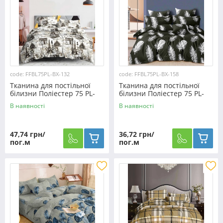
code: FFBL75PL-BX-132
code: FFBL75PL-BX-158
Тканина для постільної
Тканина для постільної
білизни Поліестер 75 PL-
білизни Поліестер 75 PL-
BX-132 (60м)
BX-158 (60м)
В наявності
В наявності
47,74 грн/
36,72 грн/
пог.м
пог.м