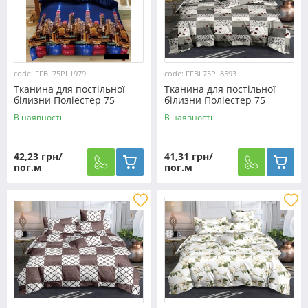
code: FFBL75PL1979
code: FFBL75PL8593
Тканина для постільної
Тканина для постільної
білизни Поліестер 75
білизни Поліестер 75
PL1979 (60м)
PL8593 (60м)
В наявності
В наявності
42,23 грн/
41,31 грн/
пог.м
пог.м