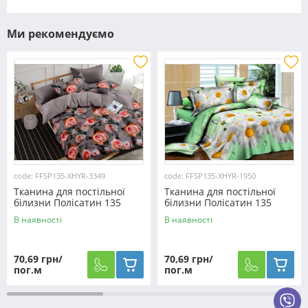
Ми рекомендуємо
code: FFSP135-XHYR-3349
code: FFSP135-XHYR-1950
Тканина для постільної
Тканина для постільної
білизни Полісатин 135
білизни Полісатин 135
SP135-XHYR-3349 (60м)
SP135-XHYR-1950 (60м)
В наявності
В наявності
70,69 грн/
70,69 грн/
пог.м
пог.м