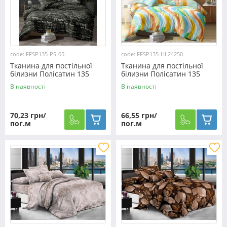
code: FFSP135-PS-05
code: FFSP135-HL24250
Тканина для постільної
Тканина для постільної
білизни Полісатин 135
білизни Полісатин 135
SP135-PS-05 (60м)
SP135-HL24250 (60м)
В наявності
В наявності
70,23 грн/
66,55 грн/
пог.м
пог.м