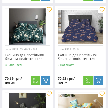
code: FFSP135-XHYR-4365
code: FFSP135-2A
Тканина для постільної
Тканина для постільної
білизни Полісатин 135
білизни Полісатин 135
SP135-XHYR-4365 (60м)
SP135-2A (60м)
В наявності
В наявності
70,69 грн/
70,23 грн/
пог.м
пог.м