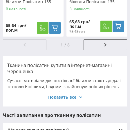
білизни Полісатин 135
білизни Полісатин 135
SP135-0021 (60м)
SP135-0017 (60м)
В наявності
В наявності
65,63 грн/
65,64 грн/
пог.м
пог.м
78,48 грн
1
8
Тканина полісатин купити в інтернет-магазині
Черешенка
Сучасні матеріали для постільної білизни стають дедалі
технологічнішими, і одним із найпопулярніших рішень
залишається тканина полісатин. Вона поєднує
Показать все
практичність синтетичних волокон і комфорт
натуральних, створюючи ідеальний баланс між
довговічністю, красою та зручністю. Це сучасний
Часті запитання про тканину полісатин
матеріал, який здобув довіру завдяки своїй гладкості,
шовковистому блиску та здатності довго зберігати
первісний вигляд.
Що таке тканина полісатин?