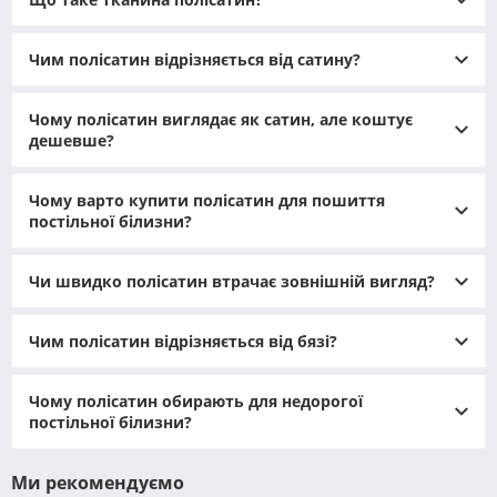
Полісатин виготовляється з поліестерових волокон із
особливим сатиновим переплетенням ниток. Така
Чим полісатин відрізняється від сатину?
структура надає полотну гладку й приємну поверхню,
яка на дотик нагадує натуральний шовк. Тканина не
мнеться, майже не потребує прасування й відзначається
Чому полісатин виглядає як сатин, але коштує
дешевше?
дивовижною стійкістю до зношування, що робить її
ідеальним вибором для активного щоденного
використання.
Чому варто купити полісатин для пошиття
постільної білизни?
Чи швидко полісатин втрачає зовнішній вигляд?
Чим полісатин відрізняється від бязі?
Чому полісатин обирають для недорогої
постільної білизни?
Ми рекомендуємо