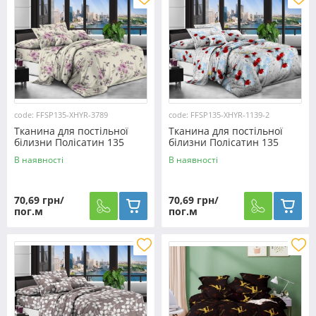
code: FFSP135-XHYR-3789
code: FFSP135-XHYR-1139-2
Тканина для постільної
Тканина для постільної
білизни Полісатин 135
білизни Полісатин 135
SP135-XHYR-3789 (60м)
SP135-XHYR-1139-2 (60м)
В наявності
В наявності
70,69 грн/
70,69 грн/
пог.м
пог.м