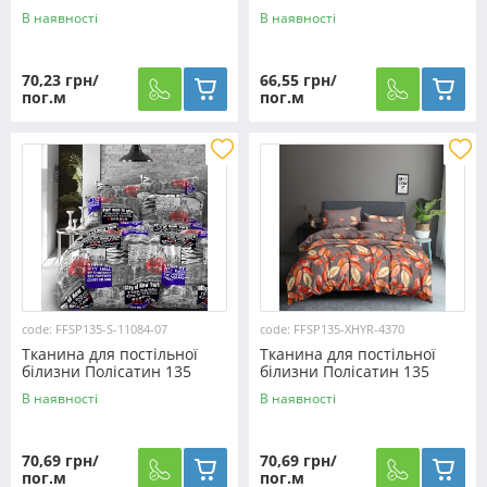
SP135-A-031 (60м)
SP135-4467 (60м)
В наявності
В наявності
70,23 грн/
66,55 грн/
пог.м
пог.м
code: FFSP135-S-11084-07
code: FFSP135-XHYR-4370
Тканина для постільної
Тканина для постільної
білизни Полісатин 135
білизни Полісатин 135
SP135-S-11084-07 (60м)
SP135-XHYR-4370 (60м)
В наявності
В наявності
70,69 грн/
70,69 грн/
пог.м
пог.м