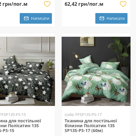
2 грн/пог.м
62,42 грн/пог.м
Написати
Написати
 FFSP135-PS-15
code: FFSP135-PS-17
ина для постільної
Тканина для постільної
зни Полісатин 135
білизни Полісатин 135
5-PS-15
SP135-PS-17 (60м)