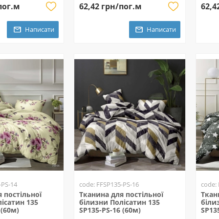
пог.м
62,42 грн/пог.м
62,4
Написати
Написати
-PS-14
code: FFSP135-PS-16
code:
 постільної
Тканина для постільної
Ткан
ісатин 135
білизни Полісатин 135
біли
 (60м)
SP135-PS-16 (60м)
SP13