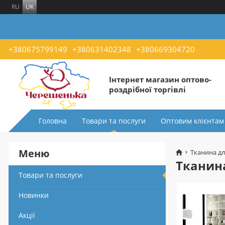
RU
UK
+380675799149
+380631402348
+380669304720
Інтернет магазин оптово-
роздрібної торгівлі
Головна
Товари та послуги
Оптовим клієнтам
Меню
Тканина дл
Тканина
Товари та послуги
Новинки
Акції