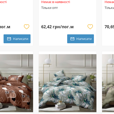
ості
Немає в наявності
Немає
Тільки опт
Тільк
пог.м
62,42 грн/пог.м
70,6
Написати
Написати