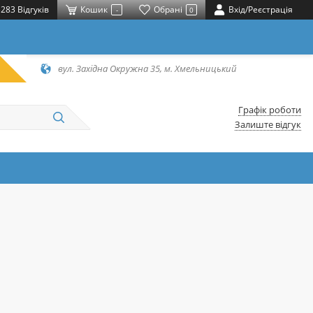
283 Відгуків
Кошик
Обрані
Вхід/Реєстрація
-
0
вул. Західна Окружна 35, м. Хмельницький
Графік роботи
Залиште відгук