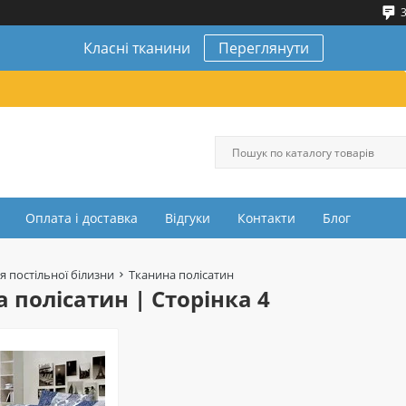
3
Класні тканини
Переглянути
Оплата і доставка
Відгуки
Контакти
Блог
я постільної білизни
Тканина полісатин
 полісатин | Сторінка 4