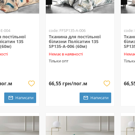
-E-004
code: FFSP135-A-006
code:
 постільної
Тканина для постільної
Ткан
ісатин 135
білизни Полісатин 135
біли
 (60м)
SP135-A-006 (60м)
SP13
ості
Немає в наявності
Немає
Тільки опт
Тільк
пог.м
66,55 грн/пог.м
66,5
Написати
Написати