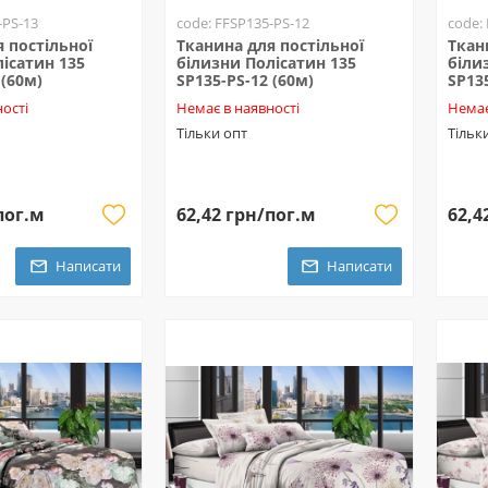
-PS-13
code: FFSP135-PS-12
code:
 постільної
Тканина для постільної
Ткан
ісатин 135
білизни Полісатин 135
біли
 (60м)
SP135-PS-12 (60м)
SP13
ості
Немає в наявності
Немає
Тільки опт
Тільк
пог.м
62,42 грн/пог.м
62,4
Написати
Написати