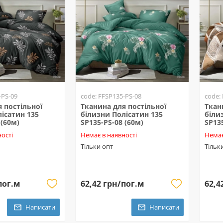
-PS-09
code: FFSP135-PS-08
code:
 постільної
Тканина для постільної
Ткан
ісатин 135
білизни Полісатин 135
біли
 (60м)
SP135-PS-08 (60м)
SP13
ості
Немає в наявності
Немає
Тільки опт
Тільк
пог.м
62,42 грн/пог.м
62,4
Написати
Написати