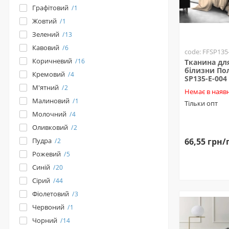
Графітовий
1
Жовтий
1
Зелений
13
Кавовий
6
code: FFSP135
Коричневий
16
Тканина для
білизни Пол
Кремовий
4
SP135-E-004
М'ятний
2
Немає в наявн
Малиновий
1
Тільки опт
Молочний
4
Оливковий
2
66,55 грн/
Пудра
2
Рожевий
5
Синій
20
Сірий
44
Фіолетовий
3
Червоний
1
Чорний
14