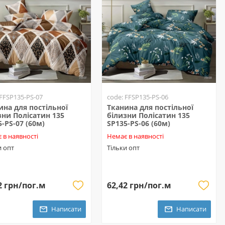
 FFSP135-PS-07
code: FFSP135-PS-06
ина для постільної
Тканина для постільної
зни Полісатин 135
білизни Полісатин 135
5-PS-07 (60м)
SP135-PS-06 (60м)
 в наявності
Немає в наявності
и опт
Тільки опт
2 грн/пог.м
62,42 грн/пог.м
Написати
Написати