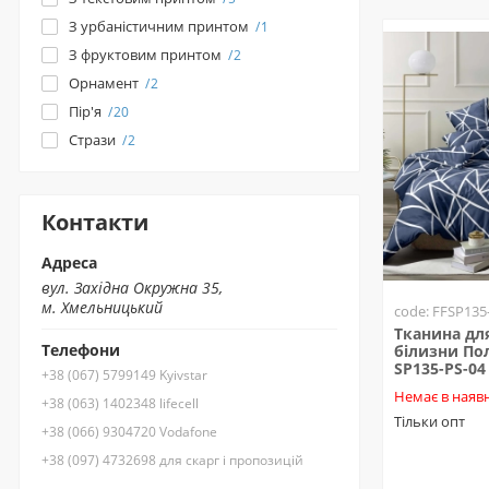
З урбаністичним принтом
1
З фруктовим принтом
2
Орнамент
2
Пір'я
20
Стрази
2
Контакти
Адреса
вул. Західна Окружна 35,
м. Хмельницький
code: FFSP135
Тканина для
Телефони
білизни Пол
SP135-PS-04
+38 (067) 5799149 Kyivstar
Немає в наявн
+38 (063) 1402348 lifecell
Тільки опт
+38 (066) 9304720 Vodafone
+38 (097) 4732698 для скарг і пропозицій