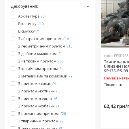
Декорування:
Архітектура
6
В клітинку
10
В смужку
1
З абстрактним принтом
14
З геометричним принтом
15
З дрібним малюнком
1
code: FFSP135
З квітковим принтом
65
Тканина для
білизни Пол
З космічним принтом
1
SP135-PS-09
З метеликами та комахами
2
Немає в наявн
З принтом «зірка»
4
Тільки опт
З принтом «котики»
5
З принтом «серце»
6
62,42 грн/
З принтом «собаки»
1
З рослинним принтом
20
З тваринним принтом
7
З текстовим принтом
5