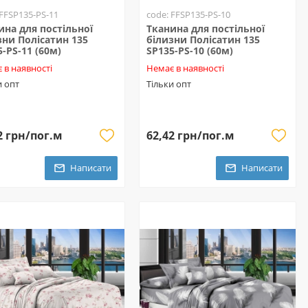
 FFSP135-PS-11
code: FFSP135-PS-10
ина для постільної
Тканина для постільної
зни Полісатин 135
білизни Полісатин 135
5-PS-11 (60м)
SP135-PS-10 (60м)
 в наявності
Немає в наявності
и опт
Тільки опт
2 грн/пог.м
62,42 грн/пог.м
Написати
Написати