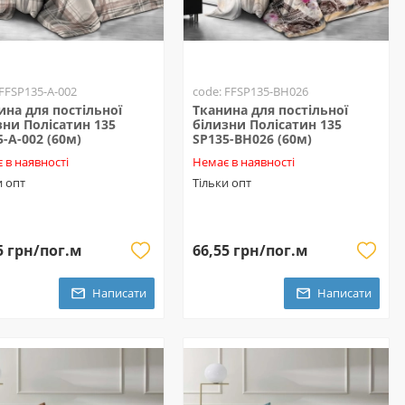
 FFSP135-A-002
code: FFSP135-BH026
ина для постільної
Тканина для постільної
зни Полісатин 135
білизни Полісатин 135
5-A-002 (60м)
SP135-BH026 (60м)
 в наявності
Немає в наявності
и опт
Тільки опт
5 грн/пог.м
66,55 грн/пог.м
Написати
Написати