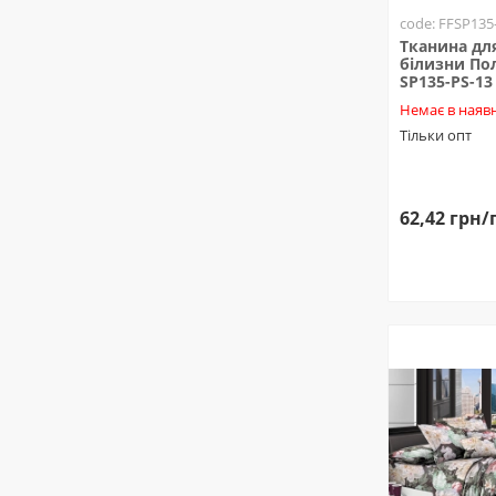
code: FFSP135
Тканина для
білизни Пол
SP135-PS-13
Немає в наявн
Тільки опт
62,42 грн/