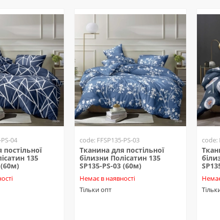
-PS-04
code: FFSP135-PS-03
code:
 постільної
Тканина для постільної
Ткан
ісатин 135
білизни Полісатин 135
біли
 (60м)
SP135-PS-03 (60м)
SP13
ості
Немає в наявності
Немає
Тільки опт
Тільк