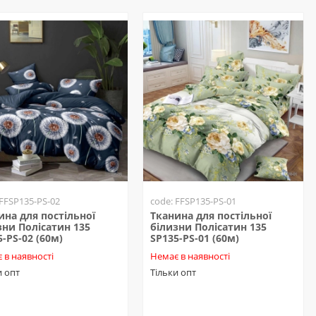
 FFSP135-PS-02
code: FFSP135-PS-01
ина для постільної
Тканина для постільної
зни Полісатин 135
білизни Полісатин 135
5-PS-02 (60м)
SP135-PS-01 (60м)
 в наявності
Немає в наявності
и опт
Тільки опт