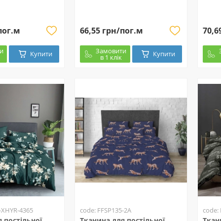
пог.м
66,55 грн/пог.м
70,6
и
Замовити
Купити
Купити
в 1 клік
-XHYR-4365
code: FFSP135-2A
code:
 постільної
Тканина для постільної
Ткан