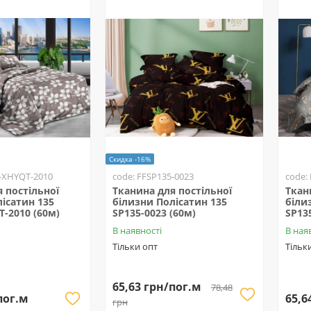
Скидка -16%
5-XHYQT-2010
code: FFSP135-0023
code:
 постільної
Тканина для постільної
Ткан
ісатин 135
білизни Полісатин 135
біли
-2010 (60м)
SP135-0023 (60м)
SP13
В наявності
В ная
Тільки опт
Тільк
65,63 грн/пог.м
78,48
пог.м
65,6
грн