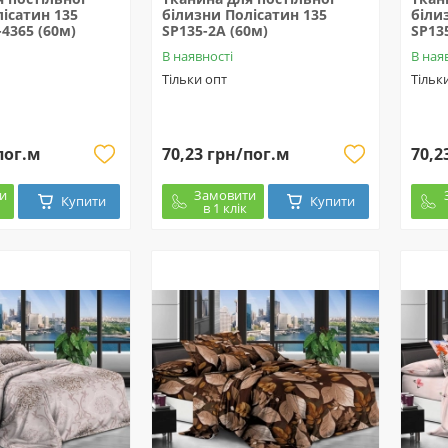
ісатин 135
білизни Полісатин 135
біли
4365 (60м)
SP135-2A (60м)
SP13
В наявності
В ная
Тільки опт
Тільк
пог.м
70,23 грн/пог.м
70,2
и
Замовити
Купити
Купити
в 1 клік