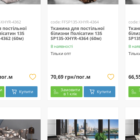
-XHYR-4362
code: FFSP135-XHYR-4364
code:
 постільної
Тканина для постільної
Ткан
ісатин 135
білизни Полісатин 135
біли
4362 (60м)
SP135-XHYR-4364 (60м)
SP13
В наявності
В ная
Тільки опт
Тільк
пог.м
70,69 грн/пог.м
66,5
и
Замовити
Купити
Купити
в 1 клік