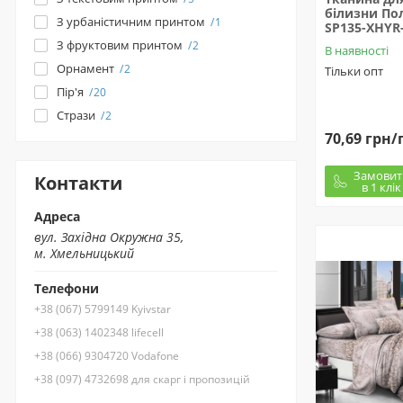
білизни Пол
З урбаністичним принтом
1
SP135-XHYR-
З фруктовим принтом
2
В наявності
Орнамент
2
Тільки опт
Пір'я
20
Стрази
2
70,69 грн/
Замовит
Контакти
в 1 клік
Адреса
вул. Західна Окружна 35,
м. Хмельницький
Телефони
+38 (067) 5799149 Kyivstar
+38 (063) 1402348 lifecell
+38 (066) 9304720 Vodafone
+38 (097) 4732698 для скарг і пропозицій