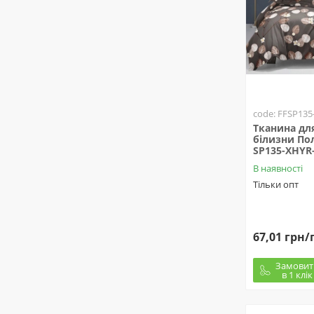
code: FFSP135
Тканина для
білизни Пол
SP135-XHYR-
В наявності
Тільки опт
67,01 грн/
Замовит
в 1 клік