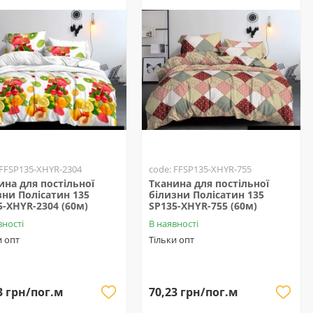
 FFSP135-XHYR-2304
code: FFSP135-XHYR-755
ина для постільної
Тканина для постільної
зни Полісатин 135
білизни Полісатин 135
5-XHYR-2304 (60м)
SP135-XHYR-755 (60м)
вності
В наявності
и опт
Тільки опт
3 грн/пог.м
70,23 грн/пог.м