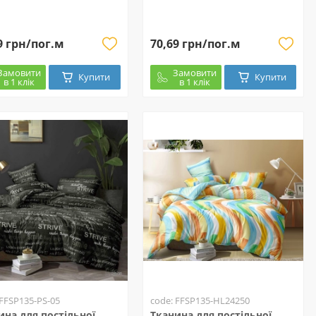
9 грн/пог.м
70,69 грн/пог.м
Замовити
Замовити
Купити
Купити
в 1 клік
в 1 клік
 FFSP135-PS-05
code: FFSP135-HL24250
ина для постільної
Тканина для постільної