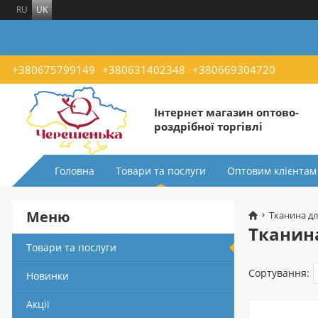
RU
UK
+380675799149
+380631402348
+380669304720
Інтернет магазин оптово-
роздрібної торгівлі
Головна
Товари та послуги
Оптовим клієнтам
Меню
Тканина дл
Тканина
Товари та послуги
Сортування:
Новинки
Акції