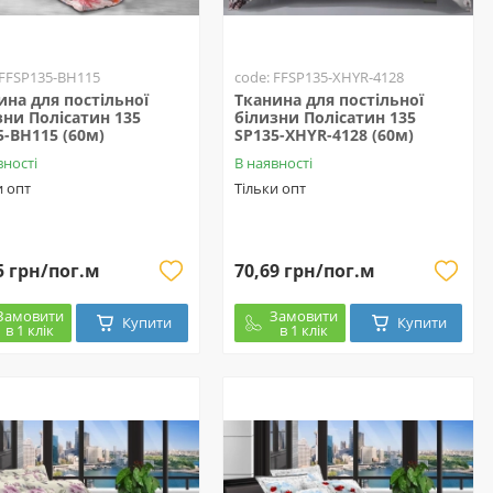
 FFSP135-BH115
code: FFSP135-XHYR-4128
ина для постільної
Тканина для постільної
зни Полісатин 135
білизни Полісатин 135
5-BH115 (60м)
SP135-XHYR-4128 (60м)
вності
В наявності
и опт
Тільки опт
5 грн/пог.м
70,69 грн/пог.м
Замовити
Замовити
Купити
Купити
в 1 клік
в 1 клік