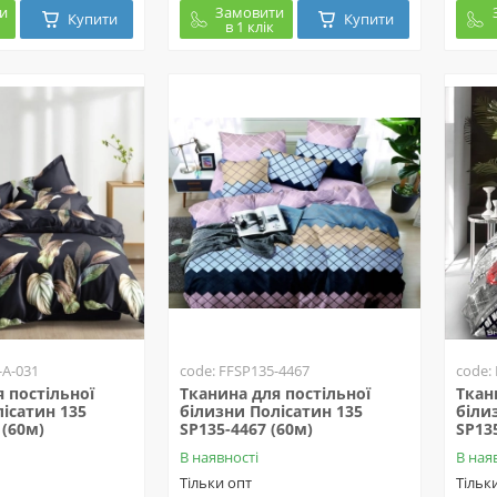
и
Замовити
Купити
Купити
в 1 клік
-A-031
code: FFSP135-4467
code:
 постільної
Тканина для постільної
Ткан
ісатин 135
білизни Полісатин 135
біли
 (60м)
SP135-4467 (60м)
SP13
В наявності
В ная
Тільки опт
Тільк