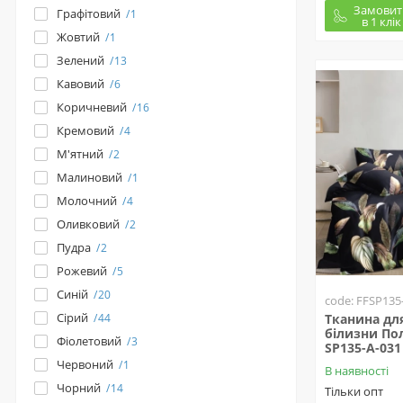
Замовит
Графітовий
1
в 1 клік
Жовтий
1
Зелений
13
Кавовий
6
Коричневий
16
Кремовий
4
М'ятний
2
Малиновий
1
Молочний
4
Оливковий
2
Пудра
2
Рожевий
5
Синій
20
code: FFSP135
Сірий
44
Тканина для
білизни Пол
Фіолетовий
3
SP135-A-031
Червоний
1
В наявності
Чорний
14
Тільки опт