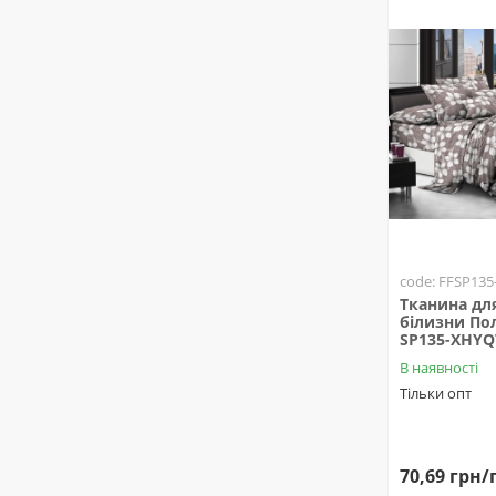
code: FFSP13
Тканина для
білизни Пол
SP135-XHYQT
В наявності
Тільки опт
70,69 грн/