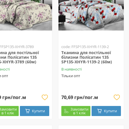
 FFSP135-XHYR-3789
code: FFSP135-XHYR-1139-2
ина для постільної
Тканина для постільної
зни Полісатин 135
білизни Полісатин 135
5-XHYR-3789 (60м)
SP135-XHYR-1139-2 (60м)
вності
В наявності
и опт
Тільки опт
9 грн/пог.м
70,69 грн/пог.м
Замовити
Замовити
Купити
Купити
в 1 клік
в 1 клік