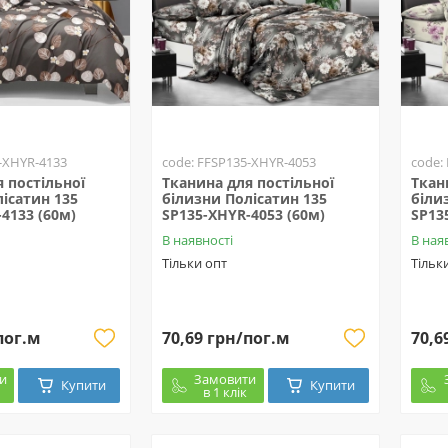
-XHYR-4133
code: FFSP135-XHYR-4053
code:
 постільної
Тканина для постільної
Ткан
ісатин 135
білизни Полісатин 135
біли
4133 (60м)
SP135-XHYR-4053 (60м)
SP13
В наявності
В ная
Тільки опт
Тільк
пог.м
70,69 грн/пог.м
70,6
и
Замовити
Купити
Купити
в 1 клік