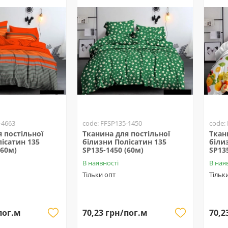
-4663
code: FFSP135-1450
code:
 постільної
Тканина для постільної
Ткан
ісатин 135
білизни Полісатин 135
біли
(60м)
SP135-1450 (60м)
SP13
В наявності
В ная
Тільки опт
Тільк
пог.м
70,23 грн/пог.м
70,2