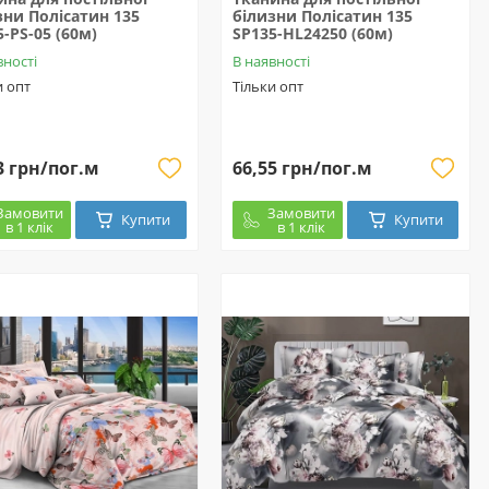
зни Полісатин 135
білизни Полісатин 135
5-PS-05 (60м)
SP135-HL24250 (60м)
вності
В наявності
и опт
Тільки опт
3 грн/пог.м
66,55 грн/пог.м
Замовити
Замовити
Купити
Купити
в 1 клік
в 1 клік