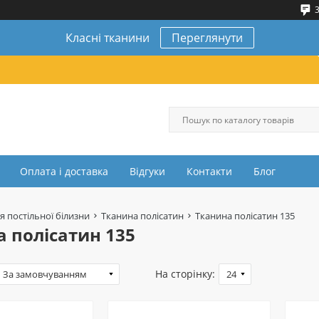
3
Класні тканини
Переглянути
Оплата і доставка
Відгуки
Контакти
Блог
я постільної білизни
Тканина полісатин
Тканина полісатин 135
 полісатин 135
На сторінку: