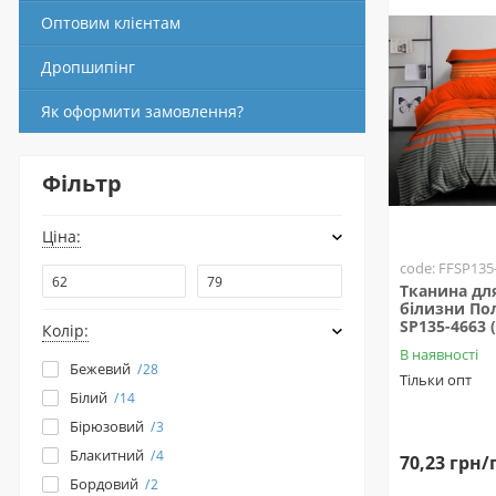
Оптовим клієнтам
Дропшипінг
Як оформити замовлення?
Фільтр
Ціна:
code: FFSP135
Тканина для
білизни Пол
SP135-4663 
Колір:
В наявності
Бежевий
28
Тільки опт
Білий
14
Бірюзовий
3
Блакитний
4
70,23 грн/
Бордовий
2