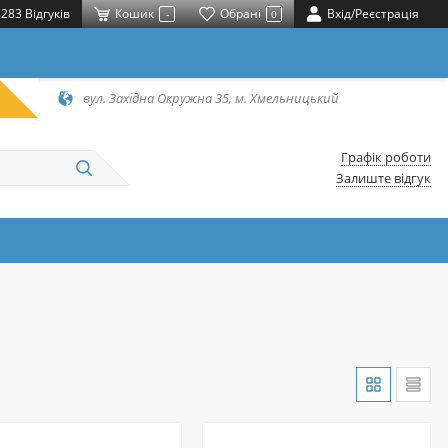
283 Відгуків
Кошик
Обрані
Вхід/Реєстрація
-
0
вул. Західна Окружна 35, м. Хмельницький
Графік роботи
Залиште відгук