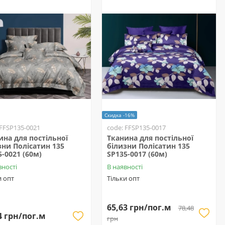
Скидка -16%
 FFSP135-0021
code: FFSP135-0017
ина для постільної
Тканина для постільної
зни Полісатин 135
білизни Полісатин 135
5-0021 (60м)
SP135-0017 (60м)
вності
В наявності
и опт
Тільки опт
65,63 грн/пог.м
78,48
4 грн/пог.м
грн