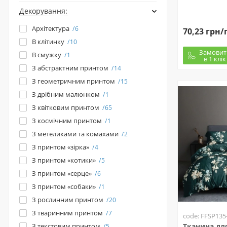
Декорування:
Архітектура
6
70,23 грн/
В клітинку
10
Замовит
В смужку
1
в 1 клік
З абстрактним принтом
14
З геометричним принтом
15
З дрібним малюнком
1
З квітковим принтом
65
З космічним принтом
1
З метеликами та комахами
2
З принтом «зірка»
4
З принтом «котики»
5
З принтом «серце»
6
З принтом «собаки»
1
З рослинним принтом
20
З тваринним принтом
7
code: FFSP135
З текстовим принтом
Тканина для
5