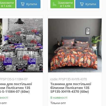
Замовити
Замовити
Купити
Купити
в 1 клік
в 1 клік
 FFSP135-S-11084-07
code: FFSP135-XHYR-4370
ина для постільної
Тканина для постільної
зни Полісатин 135
білизни Полісатин 135
5-S-11084-07 (60м)
SP135-XHYR-4370 (60м)
вності
В наявності
и опт
Тільки опт