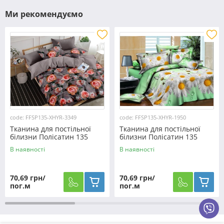
Ми рекомендуємо
code: FFSP135-XHYR-3349
code: FFSP135-XHYR-1950
Тканина для постільної
Тканина для постільної
білизни Полісатин 135
білизни Полісатин 135
SP135-XHYR-3349 (60м)
SP135-XHYR-1950 (60м)
В наявності
В наявності
70,69 грн/
70,69 грн/
пог.м
пог.м