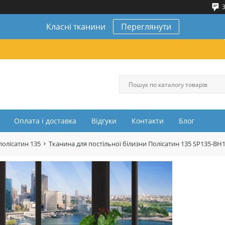
3
Класні тканини
Переглянути
Оплата і доставка
Відгуки
Контакти
Блог
полісатин 135
Тканина для постільної білизни Полісатин 135 SP135-BH1