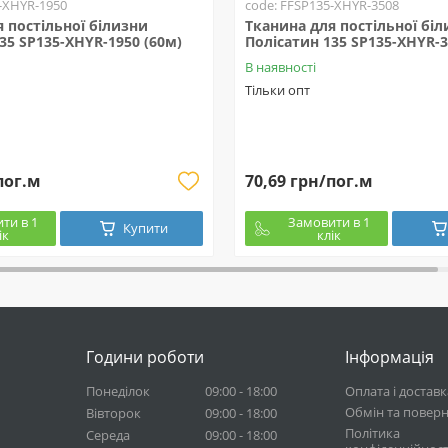
-XHYR-1950
code: FFSP135-XHYR-3508
 постільної білизни
Тканина для постільної бі
35 SP135-XHYR-1950 (60м)
Полісатин 135 SP135-XHYR-3
В наявності
Тільки опт
пог.м
70,69 грн/пог.м
ти в 1
Замовити в 1
Купити
ік
клік
Години роботи
Інформація
Понеділок
09:00 - 18:00
Оплата і доставк
Обмін та повер
Вівторок
09:00 - 18:00
Політика
Середа
09:00 - 18:00