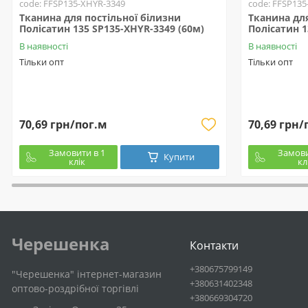
code: FFSP135-XHYR-3349
code: FFSP135
Тканина для постільної білизни
Тканина для
Полісатин 135 SP135-XHYR-3349 (60м)
Полісатин 1
В наявності
В наявності
Тільки опт
Тільки опт
70,69 грн/пог.м
70,69 грн/
Замовити в 1
Замови
Купити
клік
кл
Черешенка
Контакти
+380675799149
"Черешенка" інтернет-магазин
+380631402348
оптово-роздрібної торгівлі
+380669304720