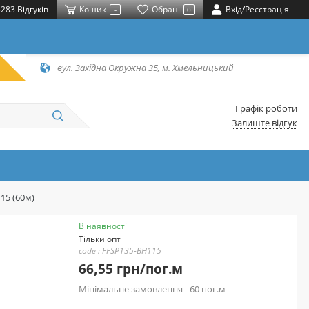
283 Відгуків
Кошик
Обрані
Вхід/Реєстрація
-
0
вул. Західна Окружна 35, м. Хмельницький
Графік роботи
Залиште відгук
15 (60м)
В наявності
Тільки опт
code : FFSP135-BH115
66,55 грн/пог.м
Мінімальне замовлення - 60 пог.м