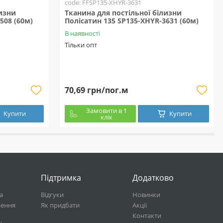
code: FFSP135-XHYR-3631
лизни
Тканина для постільної білизни
508 (60м)
Полісатин 135 SP135-XHYR-3631 (60м)
В наявності
Тільки опт
70,69 грн/пог.м
Замовити в 1
Купити
Купити
клік
Підтримка
Додатково
а
Відгуки
Новинки
нення
Як придбати
Акції
Контакти