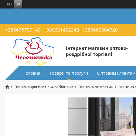
RU
UK
+380675799149
+380631402348
+380669304720
Інтернет магазин оптово-
роздрібної торгівлі
Головна
Товари та послуги
Оптовим клієнтам
Тканина для постільної білизни
Тканина полісатин
Тканина 