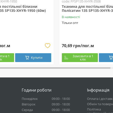
-XHYR-1950
code: FFSP135-XHYR-3508
 постільної білизни
Тканина для постільної бі
35 SP135-XHYR-1950 (60м)
Полісатин 135 SP135-XHYR-3
В наявності
Тільки опт
пог.м
70,69 грн/пог.м
ти в 1
Замовити в 1
Купити
ік
клік
Години роботи
Інформація
Понеділок
09:00 - 18:00
Оплата і доставк
Обмін та повер
Вівторок
09:00 - 18:00
Політика
Середа
09:00 - 18:00