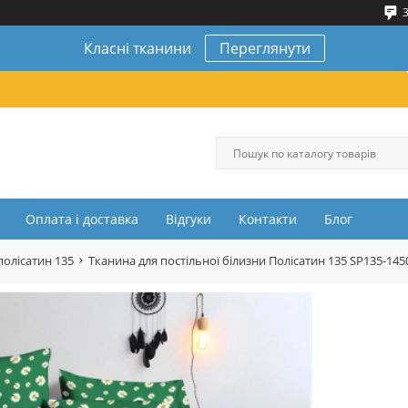
3
Класні тканини
Переглянути
Оплата і доставка
Відгуки
Контакти
Блог
полісатин 135
Тканина для постільної білизни Полісатин 135 SP135-145