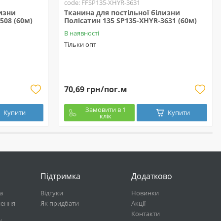
code: FFSP135-XHYR-3631
лизни
Тканина для постільної білизни
508 (60м)
Полісатин 135 SP135-XHYR-3631 (60м)
В наявності
Тільки опт
70,69 грн/пог.м
Замовити в 1
Купити
Купити
клік
Підтримка
Додатково
а
Відгуки
Новинки
нення
Як придбати
Акції
Контакти