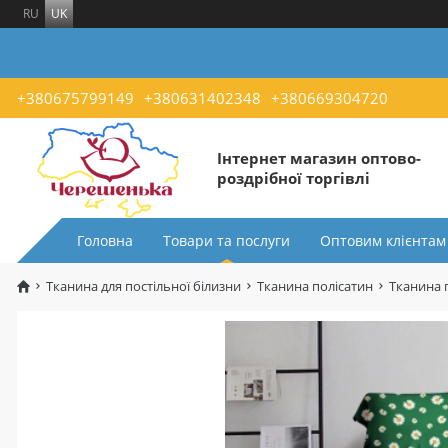
RU
UK
+380675799149
+380631402348
+380669304720
Інтернет магазин оптово-
роздрібної торгівлі
Головна
Товари та послуги
Оптовим клієнтам
Тканина для постільної білизни
Тканина полісатин
Тканина 