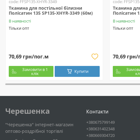
code: FFSP135-XHYR-3349
code: FFSP135
Тканина для постільної білизни
Тканина для
Полісатин 135 SP135-XHYR-3349 (60м)
Полісатин 1
В наявності
В наявності
Тільки опт
Тільки опт
70,69 грн/пог.м
70,69 грн/
Замовити в 1
Замови
Купити
клік
кл
Черешенка
Контакти
+380675799149
"Черешенка" інтернет-магазин
+380631402348
оптово-роздрібної торгівлі
+380669304720