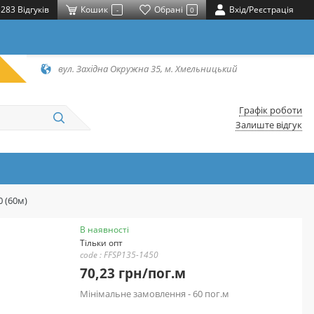
283 Відгуків
Кошик
Обрані
Вхід/Реєстрація
-
0
вул. Західна Окружна 35, м. Хмельницький
Графік роботи
Залиште відгук
0 (60м)
В наявності
Тільки опт
code : FFSP135-1450
70,23 грн/пог.м
Мінімальне замовлення - 60 пог.м