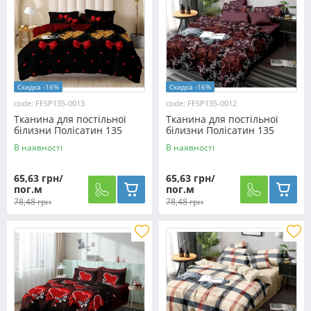
Скидка -16%
Скидка -16%
code: FFSP135-0013
code: FFSP135-0012
Тканина для постільної
Тканина для постільної
білизни Полісатин 135
білизни Полісатин 135
SP135-0013 (60м)
SP135-0012 (60м)
В наявності
В наявності
65,63 грн/
65,63 грн/
пог.м
пог.м
78,48 грн
78,48 грн