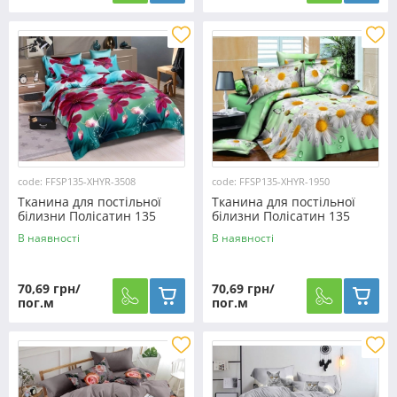
code: FFSP135-XHYR-3508
code: FFSP135-XHYR-1950
Тканина для постільної
Тканина для постільної
білизни Полісатин 135
білизни Полісатин 135
SP135-XHYR-3508 (60м)
SP135-XHYR-1950 (60м)
В наявності
В наявності
70,69 грн/
70,69 грн/
пог.м
пог.м