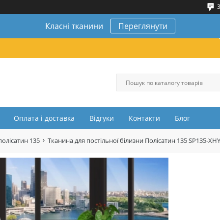
3
Класні тканини
Переглянути
Оплата і доставка
Відгуки
Контакти
Блог
полісатин 135
Тканина для постільної білизни Полісатин 135 SP135-XHY