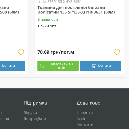
code: FFSP135-XHYR-3631
лизни
Тканина для постільної білизни
508 (60м)
Полісатин 135 SP135-XHYR-3631 (60м)
В наявності
Тільки опт
70,69 грн/пог.м
Замовити в 1
Купити
Купити
клік
Підтримка
Додатково
а
Відгуки
Новинки
нення
Як придбати
Акції
Контакти