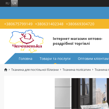
RU
UK
+380675799149
+380631402348
+380669304720
Інтернет магазин оптово-
роздрібної торгівлі
Головна
Товари та послуги
Оптовим клієнтам
Тканина для постільної білизни
Тканина полісатин
Тканина 