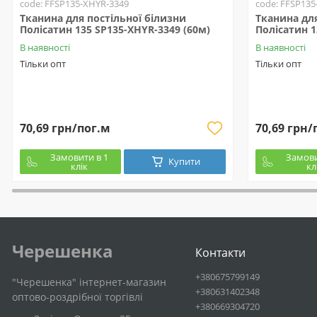
code: FFSP135-XHYR-3349
code: FFSP135
Тканина для постільної білизни
Тканина для
Полісатин 135 SP135-XHYR-3349 (60м)
Полісатин 1
В наявності
В наявності
Тільки опт
Тільки опт
70,69 грн/пог.м
70,69 грн/
Замовити в 1
Замови
Купити
клік
кл
Черешенка
Контакти
+380675799149
"Черешенка" інтернет-магазин
+380631402348
оптово-роздрібної торгівлі
+380669304720