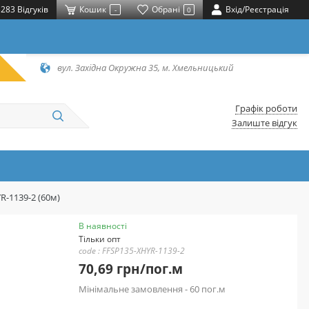
283 Відгуків
Кошик
Обрані
Вхід/Реєстрація
-
0
вул. Західна Окружна 35, м. Хмельницький
Графік роботи
Залиште відгук
R-1139-2 (60м)
В наявності
Тільки опт
code : FFSP135-XHYR-1139-2
70,69 грн/пог.м
Мінімальне замовлення - 60 пог.м