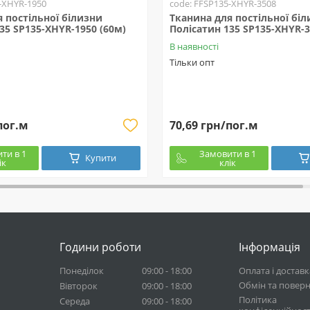
-XHYR-1950
code: FFSP135-XHYR-3508
 постільної білизни
Тканина для постільної бі
35 SP135-XHYR-1950 (60м)
Полісатин 135 SP135-XHYR-3
В наявності
Тільки опт
пог.м
70,69 грн/пог.м
ти в 1
Замовити в 1
Купити
ік
клік
Години роботи
Інформація
Понеділок
09:00 - 18:00
Оплата і доставк
Обмін та повер
Вівторок
09:00 - 18:00
Політика
Середа
09:00 - 18:00