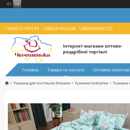
RU
UK
+380675799149
+380631402348
+380669304720
Інтернет магазин оптово-
роздрібної торгівлі
Головна
Товари та послуги
Оптовим клієнтам
Тканина для постільної білизни
Тканина полісатин
Тканина 