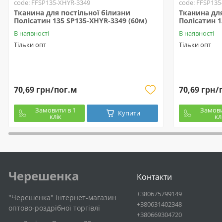
code: FFSP135-XHYR-3349
code: FFSP135
Тканина для постільної білизни
Тканина для
Полісатин 135 SP135-XHYR-3349 (60м)
Полісатин 1
В наявності
В наявності
Тільки опт
Тільки опт
70,69 грн/пог.м
70,69 грн/
Замовити в 1
Замови
Купити
клік
кл
Черешенка
Контакти
+380675799149
"Черешенка" інтернет-магазин
+380631402348
оптово-роздрібної торгівлі
+380669304720