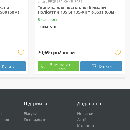
code: FFSP135-XHYR-3631
лизни
Тканина для постільної білизни
508 (60м)
Полісатин 135 SP135-XHYR-3631 (60м)
В наявності
Тільки опт
70,69 грн/пог.м
Замовити в 1
Купити
Купити
клік
Підтримка
Додатково
а
Відгуки
Новинки
нення
Як придбати
Акції
Контакти