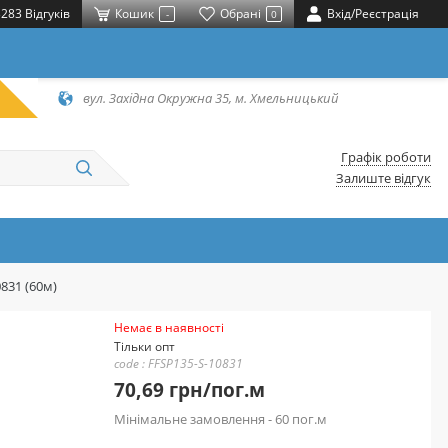
283 Відгуків
Кошик
Обрані
Вхід/Реєстрація
-
0
вул. Західна Окружна 35, м. Хмельницький
Графік роботи
Залиште відгук
831 (60м)
Немає в наявності
Тільки опт
code : FFSP135-S-10831
70,69 грн/пог.м
Мінімальне замовлення - 60 пог.м