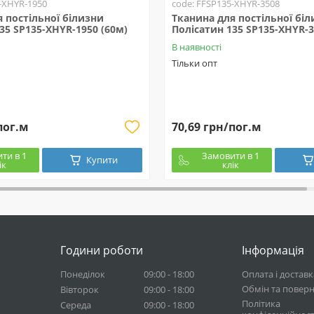
-XHYR-1950
code: FFSP135-XHYR-3508
 постільної білизни
Тканина для постільної бі
35 SP135-XHYR-1950 (60м)
Полісатин 135 SP135-XHYR-3
В наявності
Тільки опт
пог.м
70,69 грн/пог.м
ти в 1
Замовити в 1
Купити
ік
клік
Години роботи
Інформація
Понеділок
09:00 - 18:00
Оплата і доставк
Обмін та повер
Вівторок
09:00 - 18:00
Політика
Середа
09:00 - 18:00