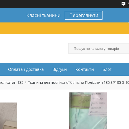
3
Класні тканини
Переглянути
Оплата і доставка
Відгуки
Контакти
Блог
полісатин 135
Тканина для постільної білизни Полісатин 135 SP135-S-10