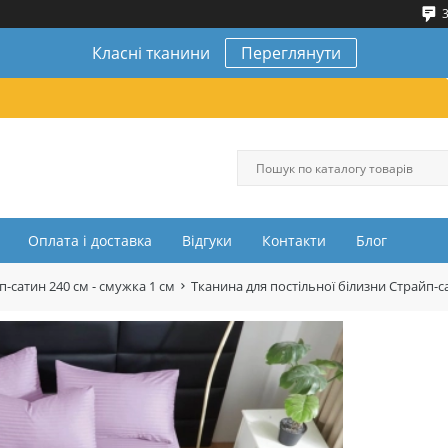
3
Класні тканини
Переглянути
Оплата і доставка
Відгуки
Контакти
Блог
п-сатин 240 см - смужка 1 см
Тканина для постільної білизни Страйп-са