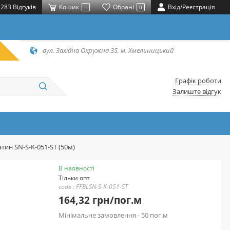
283 Відгуків
Кошик
Обрані
Вхід/Реєстрація
-
0
вул. Західна Окружна 35, м. Хмельницький
Графік роботи
Залиште відгук
тин SN-S-K-051-ST (50м)
В наявності
Тільки опт
code : FFBLSN-S-K-051-ST
164,32 грн/пог.м
Мінімальне замовлення - 50 пог.м