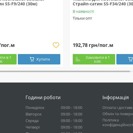
н SS-F9/240 (30м)
Страйп-сатин SS-F34/240 (3
В наявності
Тільки опт
/пог.м
192,78 грн/пог.м
ти в 1
Замовити в 1
Купити
ік
клік
Години роботи
Інформація
Понеділок
09:00 - 18:00
Оплата і доставк
Обмін та повер
Вівторок
09:00 - 18:00
Політика
Середа
09:00 - 18:00
конфіденційност
Четверг
09:00 - 18:00