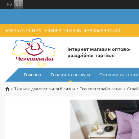
RU
UK
+380675799149
+380631402348
+380669304720
Інтернет магазин оптово-
роздрібної торгівлі
Головна
Товари та послуги
Оптовим клієнтам
Тканина для постільної білизни
Тканина страйп-сатин
Страй