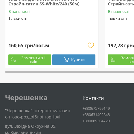
Страйп-сатин SS-White/240 (50м)
Страйп-сати
В наявності
В наявності
Тільки опт
Тільки опт
160,65 грн/пог.м
192,78 грн
Замовити в 1
Замови
Купити
клік
кл
Черешенка
Контакти
+380675799149
"Черешенка" інтернет-магазин
+380631402348
оптово-роздрібної торгівлі
+380669304720
вул. Західна Окружна 35,
м. Хмельницький