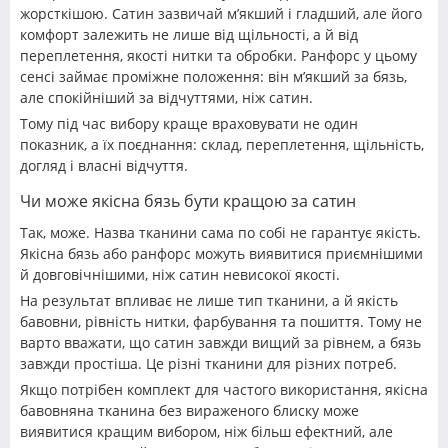
жорсткішою. Сатин зазвичай м’якший і гладший, але його
комфорт залежить не лише від щільності, а й від
переплетення, якості нитки та обробки. Ранфорс у цьому
сенсі займає проміжне положення: він м’якший за бязь,
але спокійніший за відчуттями, ніж сатин.
Тому під час вибору краще враховувати не один
показник, а їх поєднання: склад, переплетення, щільність,
догляд і власні відчуття.
Чи може якісна бязь бути кращою за сатин
Так, може. Назва тканини сама по собі не гарантує якість.
Якісна бязь або ранфорс можуть виявитися приємнішими
й довговічнішими, ніж сатин невисокої якості.
На результат впливає не лише тип тканини, а й якість
бавовни, рівність нитки, фарбування та пошиття. Тому не
варто вважати, що сатин завжди вищий за рівнем, а бязь
завжди простіша. Це різні тканини для різних потреб.
Якщо потрібен комплект для частого використання, якісна
бавовняна тканина без вираженого блиску може
виявитися кращим вибором, ніж більш ефектний, але