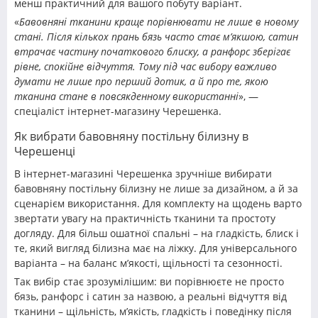
менш практичний для вашого побуту варіант.
«
Бавовняні тканини краще порівнювати не лише в новому
стані. Після кількох прань бязь часто стає м’якшою, сатин
втрачає частину початкового блиску, а ранфорс зберігає
рівне, спокійне відчуття. Тому під час вибору важливо
думати не лише про перший дотик, а й про те, якою
тканина стане в повсякденному використанні
», —
спеціаліст інтернет-магазину Черешенка.
Як вибрати бавовняну постільну білизну в
Черешенці
В інтернет-магазині Черешенка зручніше вибирати
бавовняну постільну білизну не лише за дизайном, а й за
сценарієм використання. Для комплекту на щодень варто
звертати увагу на практичність тканини та простоту
догляду. Для більш ошатної спальні – на гладкість, блиск і
те, який вигляд білизна має на ліжку. Для універсального
варіанта – на баланс м’якості, щільності та сезонності.
Так вибір стає зрозумілішим: ви порівнюєте не просто
бязь, ранфорс і сатин за назвою, а реальні відчуття від
тканини – щільність, м’якість, гладкість і поведінку після