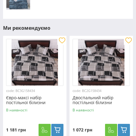
Ми рекомендуємо
code: BC3G158434
code: BC2G158434
Євро-максі набір
Двоспальний набір
постільної білизни
постільної білизни
200*220 із Бязі "Gold"
180*220 із Бязі "Gold"
В наявності
В наявності
№158434 Черешенка™
№158434 Черешенка™
1 181 грн
1 072 грн