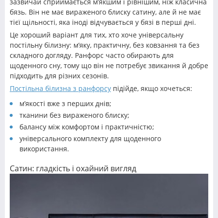
зазвичай сприймається м’якшим і рівнішим, ніж класична
бязь. Він не має вираженого блиску сатину, але й не має
тієї щільності, яка іноді відчувається у бязі в перші дні.
Це хороший варіант для тих, хто хоче універсальну
постільну білизну: м’яку, практичну, без ковзання та без
складного догляду. Ранфорс часто обирають для
щоденного сну, тому що він не потребує звикання й добре
підходить для різних сезонів.
Постільна білизна з ранфорсу
підійде, якщо хочеться:
м’якості вже з перших днів;
тканини без вираженого блиску;
балансу між комфортом і практичністю;
універсального комплекту для щоденного
використання.
Сатин: гладкість і охайний вигляд