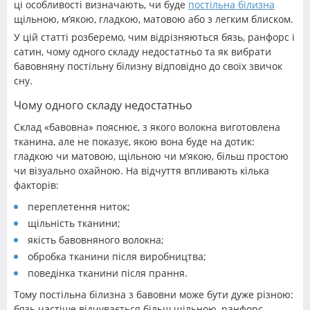
ці особливості визначають, чи буде
постільна білизна
щільною, м’якою, гладкою, матовою або з легким блиском.
У цій статті розберемо, чим відрізняються бязь, ранфорс і
сатин, чому одного складу недостатньо та як вибрати
бавовняну постільну білизну відповідно до своїх звичок
сну.
Чому одного складу недостатньо
Склад «бавовна» пояснює, з якого волокна виготовлена
тканина, але не показує, якою вона буде на дотик:
гладкою чи матовою, щільною чи м’якою, більш простою
чи візуально охайною. На відчуття впливають кілька
факторів:
переплетення ниток;
щільність тканини;
якість бавовняного волокна;
обробка тканини після виробництва;
поведінка тканини після прання.
Тому постільна білизна з бавовни може бути дуже різною:
бязь частіше відчувається більш щільною, ранфорс –