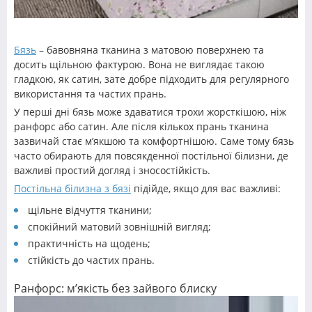
Бязь
– бавовняна тканина з матовою поверхнею та
досить щільною фактурою. Вона не виглядає такою
гладкою, як сатин, зате добре підходить для регулярного
використання та частих прань.
У перші дні бязь може здаватися трохи жорсткішою, ніж
ранфорс або сатин. Але після кількох прань тканина
зазвичай стає м’якшою та комфортнішою. Саме тому бязь
часто обирають для повсякденної постільної білизни, де
важливі простий догляд і зносостійкість.
Постільна білизна з бязі
підійде, якщо для вас важливі:
щільне відчуття тканини;
спокійний матовий зовнішній вигляд;
практичність на щодень;
стійкість до частих прань.
Ранфорс: м’якість без зайвого блиску