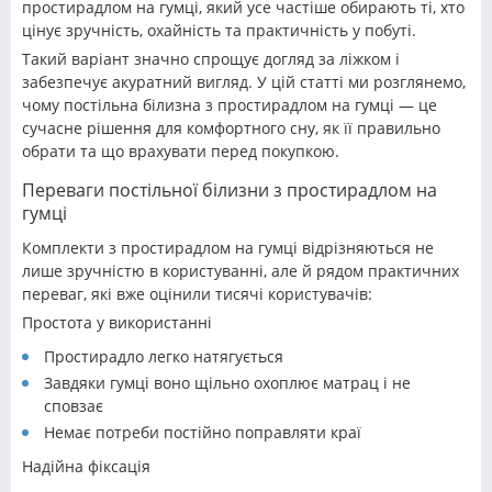
простирадлом на гумці, який усе частіше обирають ті, хто
цінує зручність, охайність та практичність у побуті.
Такий варіант значно спрощує догляд за ліжком і
забезпечує акуратний вигляд. У цій статті ми розглянемо,
чому постільна білизна з простирадлом на гумці — це
сучасне рішення для комфортного сну, як її правильно
обрати та що врахувати перед покупкою.
Переваги постільної білизни з простирадлом на
гумці
Комплекти з простирадлом на гумці відрізняються не
лише зручністю в користуванні, але й рядом практичних
переваг, які вже оцінили тисячі користувачів:
Простота у використанні
Простирадло легко натягується
Завдяки гумці воно щільно охоплює матрац і не
сповзає
Немає потреби постійно поправляти краї
Надійна фіксація