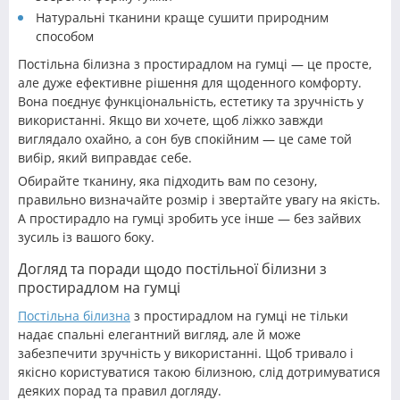
Натуральні тканини краще сушити природним
способом
Постільна білизна з простирадлом на гумці — це просте,
але дуже ефективне рішення для щоденного комфорту.
Вона поєднує функціональність, естетику та зручність у
використанні. Якщо ви хочете, щоб ліжко завжди
виглядало охайно, а сон був спокійним — це саме той
вибір, який виправдає себе.
Обирайте тканину, яка підходить вам по сезону,
правильно визначайте розмір і звертайте увагу на якість.
А простирадло на гумці зробить усе інше — без зайвих
зусиль із вашого боку.
Догляд та поради щодо постільної білизни з
простирадлом на гумці
Постільна білизна
з простирадлом на гумці не тільки
надає спальні елегантний вигляд, але й може
забезпечити зручність у використанні. Щоб тривало і
якісно користуватися такою білизною, слід дотримуватися
деяких порад та правил догляду.