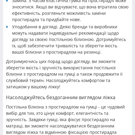
Заміна. З часом еластична гумка на простирадлі може
зноситися. Якщо ви відчуваєте, що вона втратила свою
ефективність, розгляньте можливість заміни
простирадла та придбайте нове.
Уподобання в догляді. Деякі бренди та виробники
можуть надавати індивідуальні рекомендації щодо
догляду за своєю постільною білизною. Дотримуйтесь
їх, щоб забезпечити тривалість та зберегти якість
вашої білизни з простирадлом на резинці.
Дотримуючись цих порад щодо догляду, ви зможете
зберегти якість і зручність використання постільної
білизни з простирадлом на гумці а також продовжити її
службовий термін. Насолоджуйтесь комфортом та
затишком у вашому ліжку!
Насолоджуйтесь бездоганним виглядом ліжка
Постільна білизна з простирадлом на гумці - це чудовий
вибір для тих, хто цінує комфорт, елегантність та
зручність. Завдяки гумці, яка фіксує простирадло на
матраці, ви зможете насолоджуватися бездоганним
виглядом ліжка та відмінною фіксацією простирадла