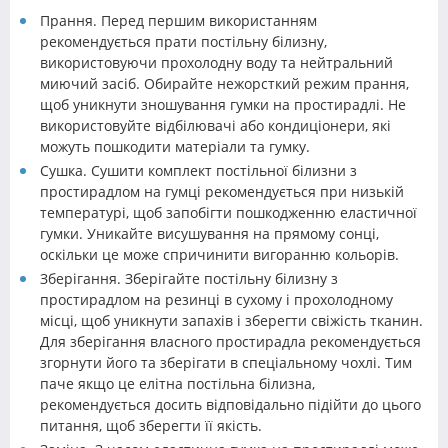
Прання. Перед першим використанням
рекомендується прати постільну білизну,
використовуючи прохолодну воду та нейтральний
миючий засіб. Обирайте нежорсткий режим прання,
щоб уникнути зношування гумки на простирадлі. Не
використовуйте відбілювачі або кондиціонери, які
можуть пошкодити матеріали та гумку.
Сушка. Сушити комплект постільної білизни з
простирадлом на гумці рекомендується при низькій
температурі, щоб запобігти пошкодженню еластичної
гумки. Уникайте висушування на прямому сонці,
оскільки це може спричинити вигоранню кольорів.
Зберігання. Зберігайте постільну білизну з
простирадлом на резинці в сухому і прохолодному
місці, щоб уникнути запахів і зберегти свіжість тканин.
Для зберігання власного простирадла рекомендується
згорнути його та зберігати в спеціальному чохлі. Тим
паче якщо це елітна постільна білизна,
рекомендується досить відповідально підійти до цього
питання, щоб зберегти її якість.