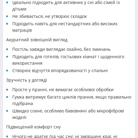
Ідеально підходить для активних у сні або сімей із
дітьми
Не збивається, не утворює складок
Підходить навіть для нестандартних або високих
матраців
Акуратний зовнішній вигляд
Постіль завжди виглядає охайно, без зминань
Підходить для готелів, гостьових кімнат і щоденного
використання
Створює відчуття впорядкованості у спальні
Зручність у догляді
Просте у пранні, не вимагає особливої обробки
Гумка витримує багато циклів прання, якщо правильно
підібрана
Швидко сохне, особливо бавовняні або мікрофіброві
моделі
Підвищений комфорт сну
Нічого не дратує під час сну: ні зморщені краї, ні