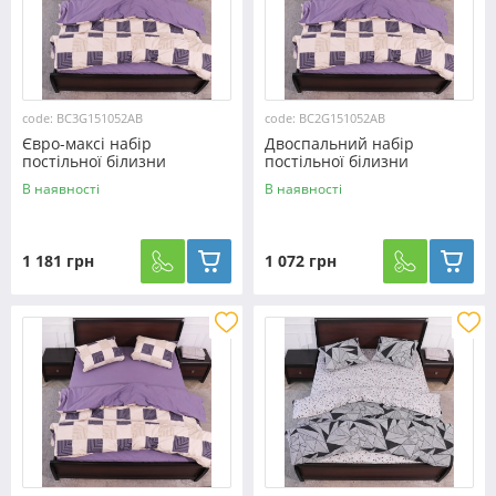
code: BC3G151052AB
code: BC2G151052AB
Євро-максі набір
Двоспальний набір
постільної білизни
постільної білизни
200*220 із Бязі "Gold"
180*220 із Бязі "Gold"
В наявності
В наявності
№151052AB Черешенька™
№151052AB Черешенька™
1 181 грн
1 072 грн