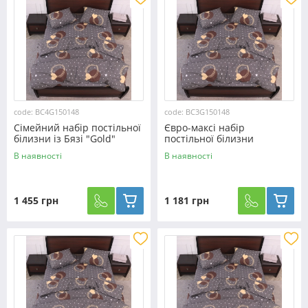
code: BC4G150148
code: BC3G150148
Сімейний набір постільної
Євро-максі набір
білизни із Бязі "Gold"
постільної білизни
№150148 Черешенька™
200*220 із Бязі "Gold"
В наявності
В наявності
№150148 Черешенька™
1 455 грн
1 181 грн