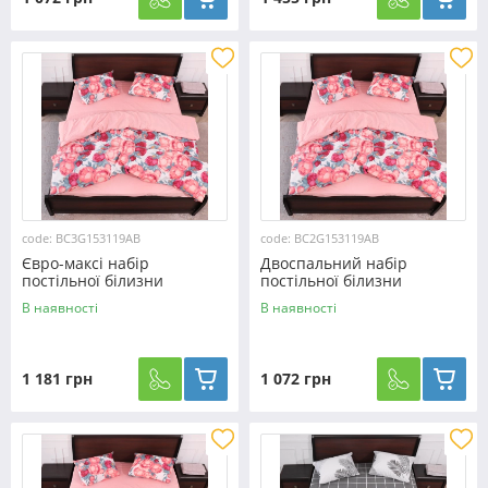
code: BC3G153119AB
code: BC2G153119AB
Євро-максі набір
Двоспальний набір
постільної білизни
постільної білизни
200*220 із Бязі "Gold"
180*220 із Бязі "Gold"
В наявності
В наявності
№153119AB Черешенка™
№153119AB Черешенка™
1 181 грн
1 072 грн