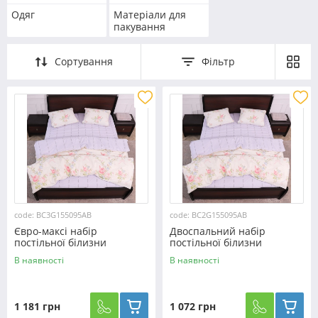
Одяг
Матеріали для
пакування
Сортування
Фільтр
code: BC3G155095AB
code: BC2G155095AB
Євро-максі набір
Двоспальний набір
постільної білизни
постільної білизни
200*220 із Бязі "Gold"
180*220 із Бязі "Gold"
В наявності
В наявності
№155095AB Черешенка™
№155095AB Черешенка™
1 181 грн
1 072 грн