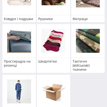
Ковдри і подушки
Рушники
Матраци
Простирадла на
Шкарпетки
Тактичні
резинці
(військові)
тканини