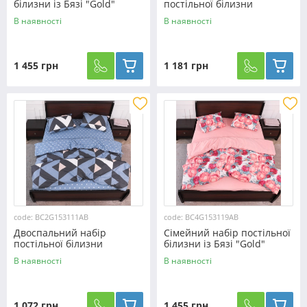
білизни із Бязі "Gold"
постільної білизни
№153111AB Черешенька™
200*220 із Бязі "Gold"
В наявності
В наявності
№153111AB Черешенька™
1 455 грн
1 181 грн
code: BC2G153111AB
code: BC4G153119AB
Двоспальний набір
Сімейний набір постільної
постільної білизни
білизни із Бязі "Gold"
180*220 із Бязі "Gold"
№153119AB Черешенка™
В наявності
В наявності
№153111AB Черешенька™
1 072 грн
1 455 грн