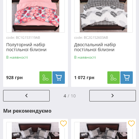
code: BC1G153119AB
code: BC2G152603АВ
Полуторний набір
Двоспальний набір
постільної білизни
постільної білизни
150*220 із Бязі "Gold"
180*220 із Бязі "Gold"
В наявності
В наявності
№153119AB Черешенька™
№152603АВ Черешенка™
928 грн
1 072 грн
4
10
Ми рекомендуємо