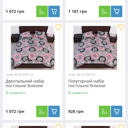
1 072 грн
1 181 грн
code: BC2G159112
code: BC1G159112
Двоспальний набір
Полуторний набір
постільної білизни
постільної білизни
180*220 із Бязі "Gold"
150*220 із Бязі "Gold"
В наявності
В наявності
№159112 Черешенька™
№159112 Черешенька™
1 072 грн
928 грн