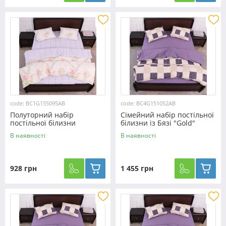
code: BC1G155095AB
code: BC4G151052AB
Полуторний набір
Сімейний набір постільної
постільної білизни
білизни із Бязі "Gold"
150*220 із Бязі "Gold"
№151052AB Черешенька™
В наявності
В наявності
№155095AB Черешенька™
928 грн
1 455 грн