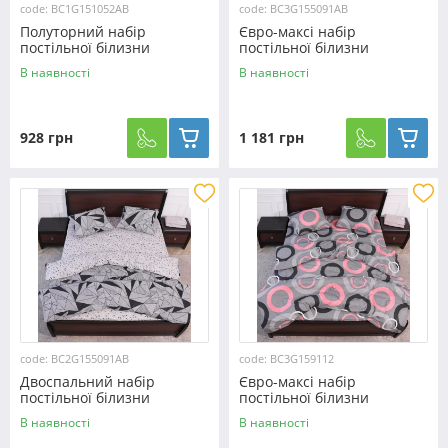
code: BC1G151052AB
code: BC3G155091AB
Полуторний набір
Євро-максі набір
постільної білизни
постільної білизни
150*220 із Бязі "Gold"
200*220 із Бязі "Gold"
В наявності
В наявності
№151052AB Черешенка™
№155091AB Черешенька™
928 грн
1 181 грн
code: BC2G155091AB
code: BC3G159112
Двоспальний набір
Євро-максі набір
постільної білизни
постільної білизни
180*220 із Бязі "Gold"
200*220 із Бязі "Gold"
В наявності
В наявності
№155091AB Черешенька™
№159112 Черешенька™