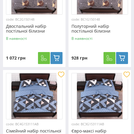
code: BC2G150148
code: BC1G150148
Двоспальний набір
Полуторний набір
постільної білизни
постільної білизни
180*220 із Бязі "Gold"
150*220 із Бязі "Gold"
В наявності
В наявності
№150148 Черешенька™
№150148 Черешенька™
1 072 грн
928 грн
code: BC4G153111AB
code: BC3G153111AB
Сімейний набір постільної
Євро-максі набір