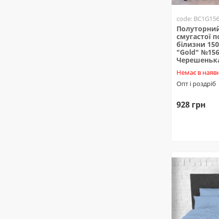
code: BC1G15
Полуторний
смугастої п
білизни 150
"Gold" №15
Черешеньк
Немає в наявн
Опт і роздріб
928 грн