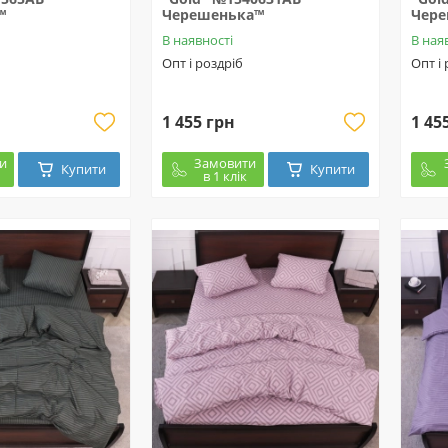
™
Черешенька™
Чер
В наявності
В ная
Опт і роздріб
Опт і
1 455 грн
1 45
и
Замовити
Купити
Купити
в 1 клік