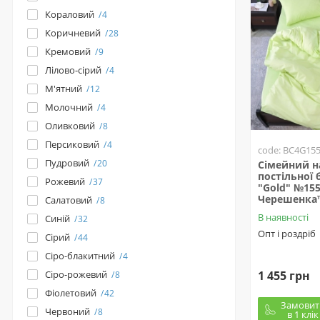
Кораловий
4
Коричневий
28
Кремовий
9
Лілово-сірий
4
М'ятний
12
Молочний
4
Оливковий
8
Персиковий
4
code: BC4G15
Пудровий
20
Сімейний н
постільної б
Рожевий
37
"Gold" №15
Черешенка
Салатовий
8
В наявності
Синій
32
Опт і роздріб
Сірий
44
Сіро-блакитний
4
1 455 грн
Сіро-рожевий
8
Фіолетовий
42
Замовит
Червоний
8
в 1 клік