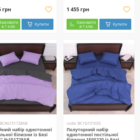
5 грн
1 455 грн
Замовити
Замовити
Купити
Купити
в 1 клік
в 1 клік
 BC4G151728AB
code: BC1G151033
йний набір однотонної
Полуторний набір
льної білизни із Бязі
однотонної постільної
d" №151728AB
білизни 150*220 із Бязі