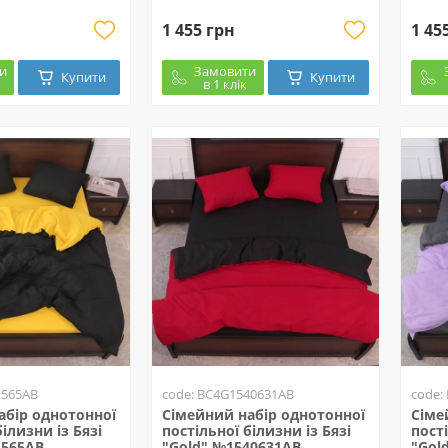
1 455 грн
1 45
и
Замовити
Купити
Купити
в 1 клік
1565AB
code: BC4G1540631AB
code:
абір однотонної
Сімейний набір однотонної
Сіме
ілизни із Бязі
постільної білизни із Бязі
пості
1565AB
"Gold" №1540631AB
"Gol