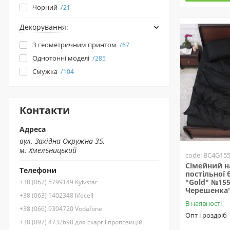
Чорний
21
Декорування:
З геометричним принтом
67
Однотонні моделі
285
Смужка
104
Контакти
Адреса
вул. Західна Окружна 35,
м. Хмельницький
code: BC4G15
Сімейний н
Телефони
постільної б
"Gold" №15
+38 (067) 5799149 Kyivstar
Черешенка
+38 (063) 1402348 lifecell
В наявності
+38 (066) 9304720 Vodafone
Опт і роздріб
+38 (097) 4732698 для скарг і пропозицій