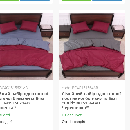
 BC4G1515621AB
code: BC4G151564AB
йний набір однотонної
Сімейний набір однотонної
льної білизни із Бязі
постільної білизни із Бязі
d" №1515621AB
"Gold" №151564AB
ешенка™
Черешенка™
вності
В наявності
 роздріб
Опт і роздріб