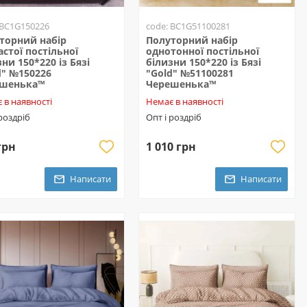
 BC1G150226
code: BC1G51100281
торний набір
Полуторний набір
астої постільної
однотонної постільної
ни 150*220 із Бязі
білизни 150*220 із Бязі
d" №150226
"Gold" №51100281
ешенька™
Черешенька™
 в наявності
Немає в наявності
 роздріб
Опт і роздріб
грн
1 010 грн
Написати
Написати