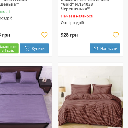
ешенька™
"Gold" №151033
Черешенька™
вності
Немає в наявності
 роздріб
Опт і роздріб
5 грн
928 грн
Замовити
Купити
Написати
в 1 клік