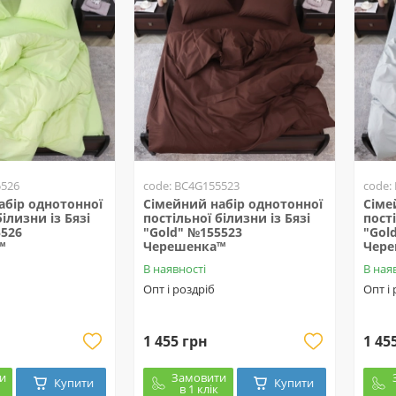
5526
code: BC4G155523
code:
абір однотонної
Сімейний набір однотонної
Сіме
ілизни із Бязі
постільної білизни із Бязі
пості
5526
"Gold" №155523
"Gol
™
Черешенка™
Чер
В наявності
В ная
Опт і роздріб
Опт і
1 455 грн
1 45
и
Замовити
Купити
Купити
в 1 клік