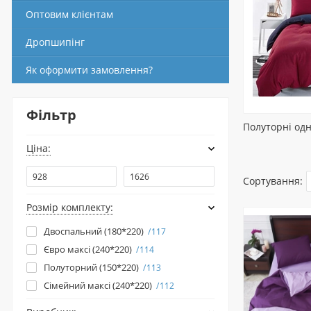
Оптовим клієнтам
Дропшипінг
Як оформити замовлення?
Фільтр
Полуторні од
Ціна:
Сортування:
Розмір комплекту:
Двоспальний (180*220)
117
Євро максі (240*220)
114
Полуторний (150*220)
113
Сімейний максі (240*220)
112