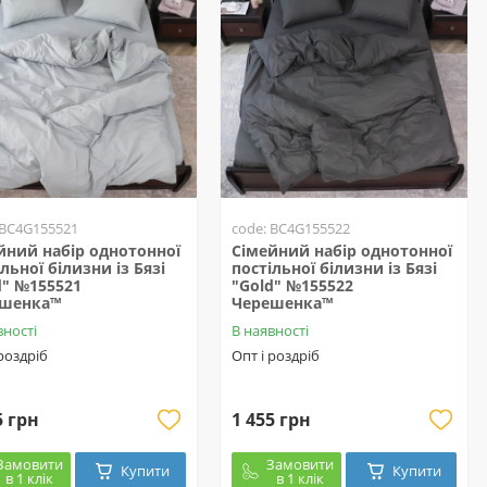
 BC4G155521
code: BC4G155522
йний набір однотонної
Сімейний набір однотонної
льної білизни із Бязі
постільної білизни із Бязі
d" №155521
"Gold" №155522
ешенка™
Черешенка™
вності
В наявності
 роздріб
Опт і роздріб
5 грн
1 455 грн
Замовити
Замовити
Купити
Купити
в 1 клік
в 1 клік