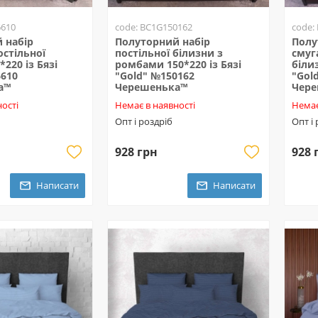
6610
code: BC1G150162
code:
 набір
Полуторний набір
Полу
остільної
постільної білизни з
смуг
*220 із Бязі
ромбами 150*220 із Бязі
білиз
6610
"Gold" №150162
"Gol
а™
Черешенька™
Чер
ості
Немає в наявності
Немає
Опт і роздріб
Опт і
928 грн
928 
Написати
Написати