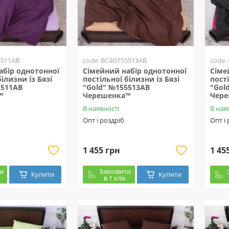
5511AB
code: BC4G155513AB
code:
абір однотонної
Сімейний набір однотонної
Сіме
ілизни із Бязі
постільної білизни із Бязі
пості
5511AB
"Gold" №155513AB
"Gol
™
Черешенка™
Чер
В наявності
В ная
Опт і роздріб
Опт і
1 455 грн
1 45
и
Замовити
Купити
Купити
в 1 клік