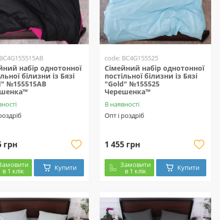
 BC4G155515AB
code: BC4G155525
йний набір однотонної
Сімейний набір однотонної
льної білизни із Бязі
постільної білизни із Бязі
d" №155515AB
"Gold" №155525
ешенка™
Черешенка™
вності
В наявності
 роздріб
Опт і роздріб
5 грн
1 455 грн
Замовити
Замовити
Купити
Купити
в 1 клік
в 1 клік