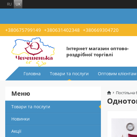
RU
UK
+380675799149
+380631402348
+380669304720
Інтернет магазин оптово-
роздрібної торгівлі
Головна
Товари та послуги
Оптовим клієнтам
Меню
Постільна 
Однотон
Товари та послуги
Новинки
Акції