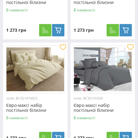
постільної білизни
постільної білизни
200*220 із Бязі "Gold" з
200*220 із Бязі "Gold" з
В наявності
В наявності
простирадлом на резинці
простирадлом на резинці
№145139 Черешенка™
№1410032 Черешенка™
1 273 грн
1 273 грн
code: BC3G1410023
code: BC3G141026
Євро-максі набір
Євро-максі набір
постільної білизни
постільної білизни
200*220 із Бязі "Gold" з
200*220 із Бязі "Gold" з
В наявності
В наявності
простирадлом на резинці
простирадлом на резинці
№1410023 Черешенька™
№141026 Черешенка™
1 273 грн
1 273 грн