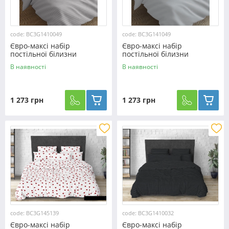
code: BC3G1410049
code: BC3G141049
Євро-максі набір
Євро-максі набір
постільної білизни
постільної білизни
200*220 із Бязі "Gold" з
200*220 із Бязі "Gold" з
В наявності
В наявності
простирадлом на резинці
простирадлом на резинці
№1410049 Черешенька™
№141049 Черешенька™
1 273 грн
1 273 грн
code: BC3G145139
code: BC3G1410032
Євро-максі набір
Євро-максі набір