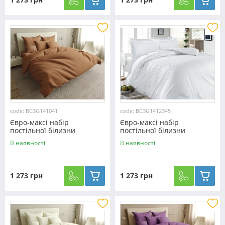
code: BC3G141041
code: BC3G1412345
Євро-максі набір
Євро-максі набір
постільної білизни
постільної білизни
200*220 із Бязі "Gold" з
200*220 із Бязі "Gold" з
В наявності
В наявності
простирадлом на резинці
простирадлом на резинці
№141041 Черешенка™
№1412345 Черешенка™
1 273 грн
1 273 грн