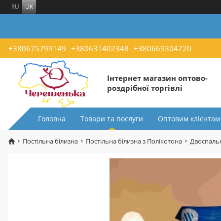
RU
UK
+380675799149
+380631402348
+380669304720
Інтернет магазин оптово-
роздрібної торгівлі
Головна
Товари та послуги
Оптовим клієнтам
Постільна білизна
Постільна білизна з Полікотона
Двоспальн