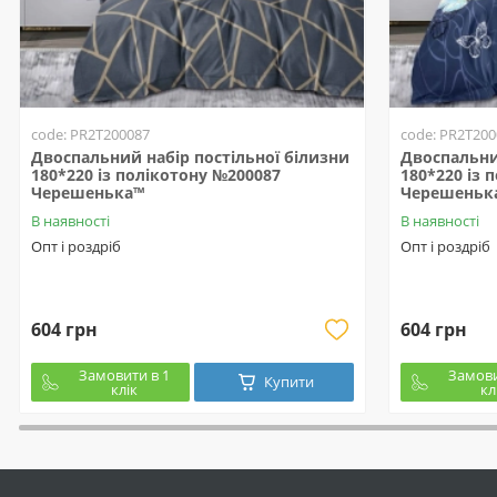
code: PR2T200087
code: PR2T200
Двоспальний набір постільної білизни
Двоспальни
180*220 із полікотону №200087
180*220 із 
Черешенька™
Черешеньк
В наявності
В наявності
Опт і роздріб
Опт і роздріб
604 грн
604 грн
Замовити в 1
Замови
Купити
клік
кл