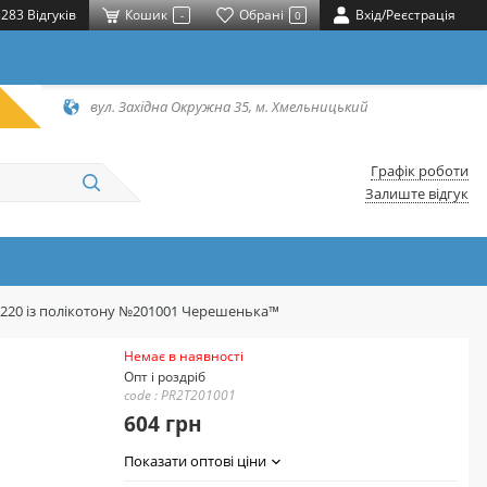
283 Відгуків
Кошик
Обрані
Вхід/Реєстрація
-
0
вул. Західна Окружна 35, м. Хмельницький
Графік роботи
Залиште відгук
*220 із полікотону №201001 Черешенька™
Немає в наявності
Опт і роздріб
code : PR2T201001
604 грн
Показати оптові ціни