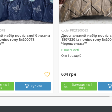
078
code: PR2T200095
й набір постільної білизни
Двоспальний набір постіль
полікотону №200078
180*220 із полікотону №200
а™
Черешенька™
В наявності
Опт і роздріб
604 грн
ти в 1
Замовити в 1
Купити
ік
клік