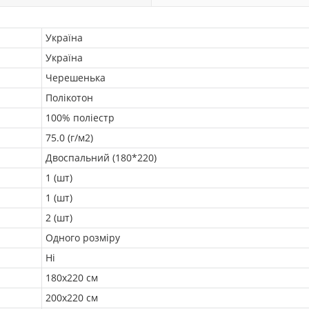
Україна
Україна
Черешенька
Полікотон
100% поліестр
75.0 (г/м2)
Двоспальний (180*220)
1 (шт)
1 (шт)
2 (шт)
Одного розміру
Ні
180х220 см
200х220 см