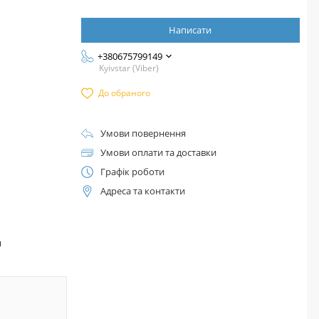
Написати
+380675799149
Kyivstar (Viber)
До обраного
Умови повернення
Умови оплати та доставки
Графік роботи
Адреса та контакти
™