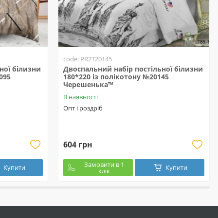
code: PR2T20145
ної білизни
Двоспальний набір постільної білизни
095
180*220 із полікотону №20145
Черешенька™
В наявності
Опт і роздріб
604 грн
Замовити в 1
Купити
Купити
клік