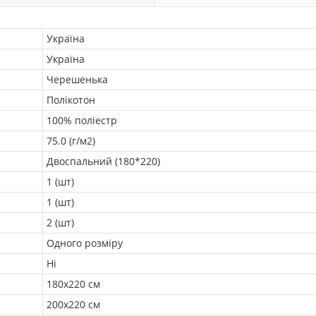
Україна
Україна
Черешенька
Полікотон
100% поліестр
75.0 (г/м2)
Двоспальний (180*220)
1 (шт)
1 (шт)
2 (шт)
Одного розміру
Ні
180х220 см
200х220 см