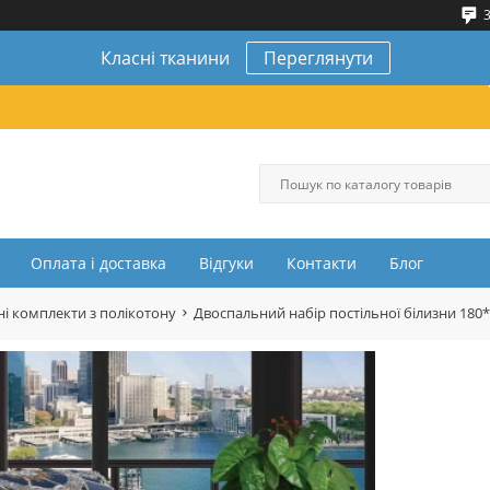
3
Класні тканини
Переглянути
Оплата і доставка
Відгуки
Контакти
Блог
і комплекти з полікотону
Двоспальний набір постільної білизни 180