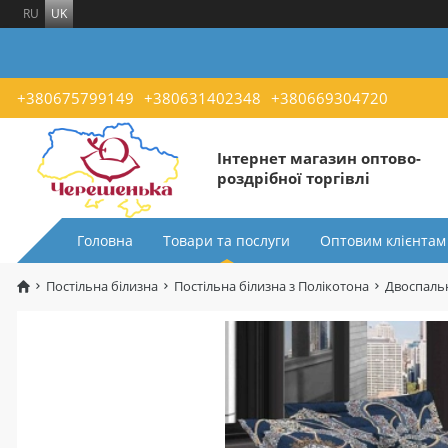
RU
UK
+380675799149
+380631402348
+380669304720
Інтернет магазин оптово-
роздрібної торгівлі
Головна
Товари та послуги
Оптовим клієнтам
Постільна білизна
Постільна білизна з Полікотона
Двоспальн