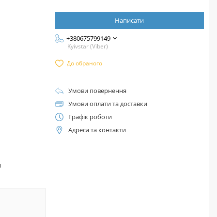
Написати
+380675799149
Kyivstar (Viber)
До обраного
Умови повернення
Умови оплати та доставки
Графік роботи
Адреса та контакти
™