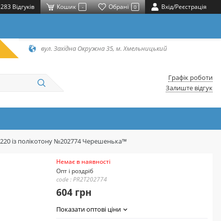
283 Відгуків
Кошик
Обрані
Вхід/Реєстрація
-
0
вул. Західна Окружна 35, м. Хмельницький
Графік роботи
Залиште відгук
*220 із полікотону №202774 Черешенька™
Немає в наявності
Опт і роздріб
code : PR2T202774
604 грн
Показати оптові ціни