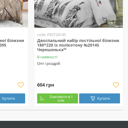
code: PR2T20145
ної білизни
Двоспальний набір постільної білизни
095
180*220 із полікотону №20145
Черешенька™
В наявності
Опт і роздріб
604 грн
Замовити в 1
Купити
Купити
клік