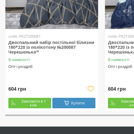
code: PR2T200087
code: PR2T200
Двоспальний набір постільної білизни
Двоспальни
180*220 із полікотону №200087
180*220 із 
Черешенька™
Черешеньк
В наявності
В наявності
Опт і роздріб
Опт і роздріб
604 грн
604 грн
Замовити в 1
Замови
Купити
клік
кл