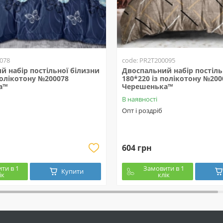
078
code: PR2T200095
й набір постільної білизни
Двоспальний набір постіль
полікотону №200078
180*220 із полікотону №200
а™
Черешенька™
В наявності
Опт і роздріб
604 грн
ти в 1
Замовити в 1
Купити
ік
клік