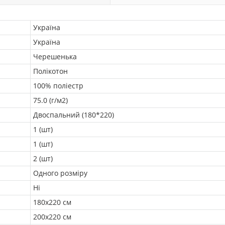
Україна
Україна
Черешенька
Полікотон
100% поліестр
75.0 (г/м2)
Двоспальний (180*220)
1 (шт)
1 (шт)
2 (шт)
Одного розміру
Ні
180х220 см
200х220 см