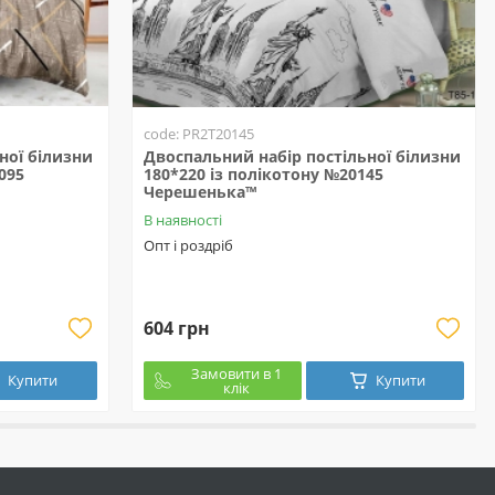
code: PR2T20145
ної білизни
Двоспальний набір постільної білизни
095
180*220 із полікотону №20145
Черешенька™
В наявності
Опт і роздріб
604 грн
Замовити в 1
Купити
Купити
клік