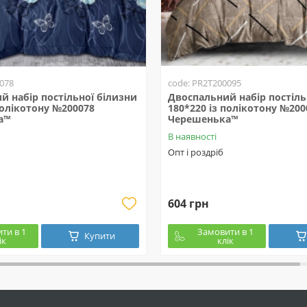
078
code: PR2T200095
й набір постільної білизни
Двоспальний набір постіль
полікотону №200078
180*220 із полікотону №200
а™
Черешенька™
В наявності
Опт і роздріб
604 грн
ти в 1
Замовити в 1
Купити
ік
клік