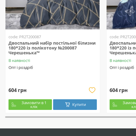
code: PR2T200087
code: PR2T200
Двоспальний набір постільної білизни
Двоспальни
180*220 із полікотону №200087
180*220 із 
Черешенька™
Черешеньк
В наявності
В наявності
Опт і роздріб
Опт і роздріб
604 грн
604 грн
Замовити в 1
Замови
Купити
клік
кл