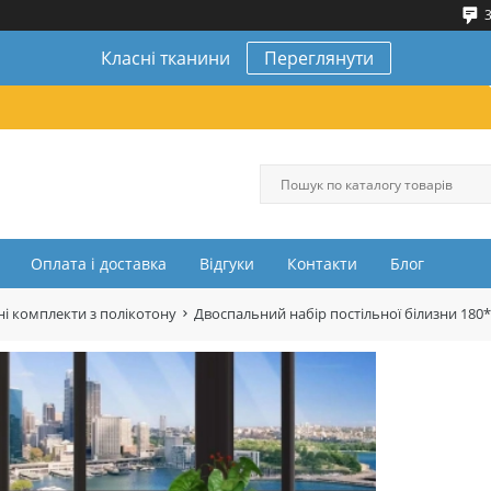
3
Класні тканини
Переглянути
Оплата і доставка
Відгуки
Контакти
Блог
і комплекти з полікотону
Двоспальний набір постільної білизни 180