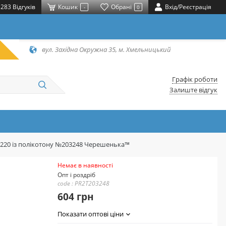
283 Відгуків
Кошик
Обрані
Вхід/Реєстрація
-
0
вул. Західна Окружна 35, м. Хмельницький
Графік роботи
Залиште відгук
*220 із полікотону №203248 Черешенька™
Немає в наявності
Опт і роздріб
code : PR2T203248
604 грн
Показати оптові ціни