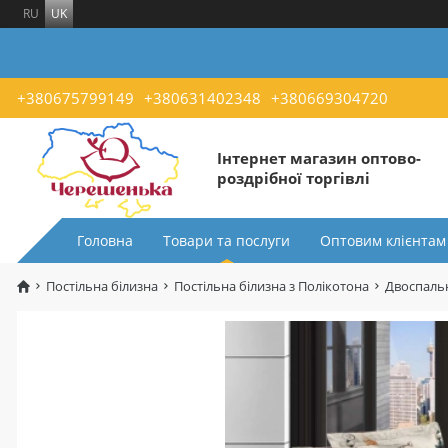
RU
UK
+380675799149
+380631402348
+380669304720
Інтернет магазин оптово-
роздрібної торгівлі
Головна
Товари та послуги
Оптовим клієнтам
Постільна білизна
Постільна білизна з Полікотона
Двоспальн