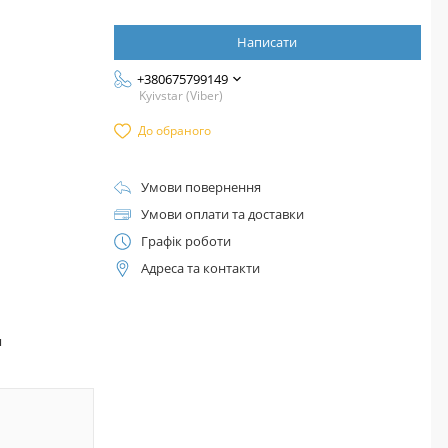
Написати
+380675799149
Kyivstar (Viber)
До обраного
Умови повернення
Умови оплати та доставки
Графік роботи
Адреса та контакти
™