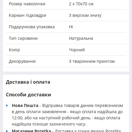
Розмір наволочки
2 х 70х70 см
Карман підковдри
З вирізом знизу
Подарункова упаковка
Ні
Тип сировини
Натуральна
Колір
Чорний
Декорування
З тваринним принтом
Доставка і оплата
Способи доставки
Нова Пошта
- Відправка товарів даним перевізником
в день оплати замовлення - якщо оплата надійшла до
12:00, або на наступний робочий день - якщо оплата
надійшла пізніше зазначеного часу.
Магазини Rozetka
- Доставка у точки видачі Rozetka