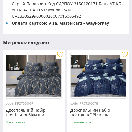
Сергій Павлович Код ЄДРПОУ 3156126171 Банк АТ КБ
«ПРИВАТБАНК» Рахунок IBAN
UA233052990000026007016006492
Оплата карткою Visa, Mastercard - WayForPay
Ми рекомендуємо
code: PR2T200087
code: PR2T200078
Двоспальний набір
Двоспальний набір
постільної білизни
постільної білизни
180*220 із полікотону
180*220 із полікотону
В наявності
В наявності
№200087 Черешенька™
№200078 Черешенька™