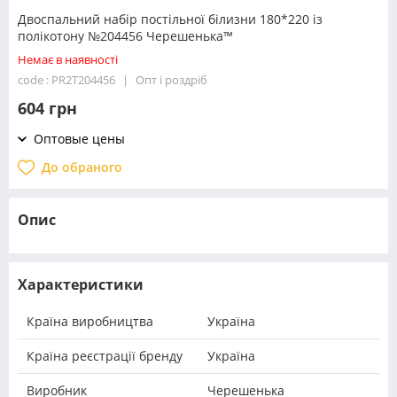
Двоспальний набір постільної білизни 180*220 із
полікотону №204456 Черешенька™
Немає в наявності
code : PR2T204456
Опт і роздріб
604 грн
Оптовые цены
До обраного
Опис
Характеристики
Країна виробництва
Україна
Країна реєстрації бренду
Україна
Виробник
Черешенька