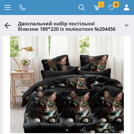
-
0
Двоспальний набір постільної
білизни 180*220 із полікотону №204456
Черешенька™