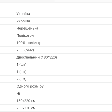
Україна
Україна
Черешенька
Полікотон
100% поліестр
75.0 (г/м2)
Двоспальний (180*220)
1 (шт)
1 (шт)
2 (шт)
Одного розміру
Ні
180х220 см
200х220 см