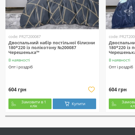
code: PR2T200087
code: PR2T200
Двоспальний набір постільної білизни
Двоспальни
180*220 із полікотону №200087
180*220 із 
Черешенька™
Черешеньк
В наявності
В наявності
Опт і роздріб
Опт і роздріб
604 грн
604 грн
Замовити в 1
Замови
Купити
клік
кл