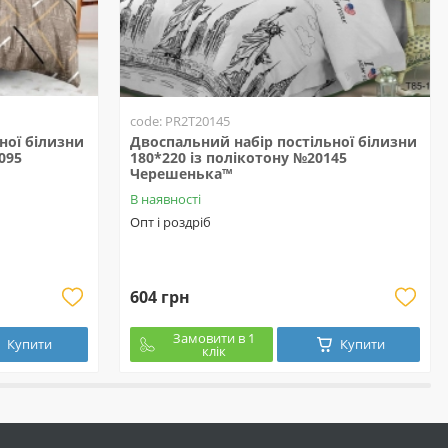
code: PR2T20145
ної білизни
Двоспальний набір постільної білизни
095
180*220 із полікотону №20145
Черешенька™
В наявності
Опт і роздріб
604 грн
Замовити в 1
Купити
Купити
клік