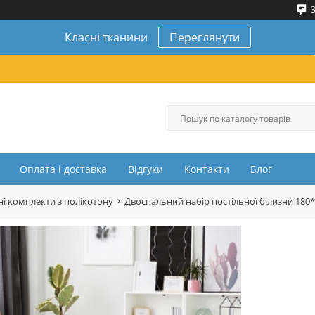
3
Класні тканини
Переглянути
Оплата і доставка
Відгуки
Контакти
Блог
і комплекти з полікотону
Двоспальний набір постільної білизни 180