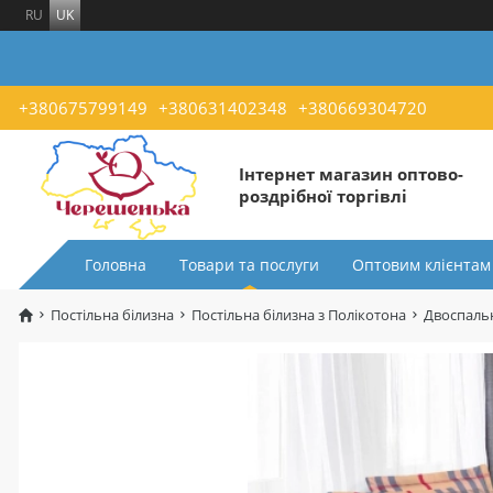
RU
UK
+380675799149
+380631402348
+380669304720
Інтернет магазин оптово-
роздрібної торгівлі
Головна
Товари та послуги
Оптовим клієнтам
Постільна білизна
Постільна білизна з Полікотона
Двоспальн