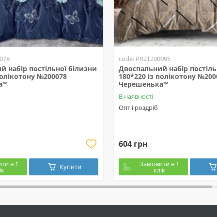
078
code: PR2T200095
й набір постільної білизни
Двоспальний набір постіль
полікотону №200078
180*220 із полікотону №200
а™
Черешенька™
В наявності
Опт і роздріб
604 грн
ти в 1
Замовити в 1
Купити
ік
клік