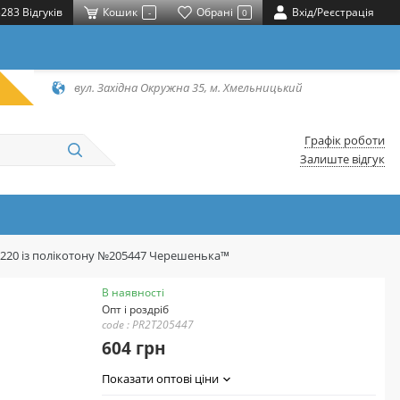
283 Відгуків
Кошик
Обрані
Вхід/Реєстрація
-
0
вул. Західна Окружна 35, м. Хмельницький
Графік роботи
Залиште відгук
*220 із полікотону №205447 Черешенька™
В наявності
Опт і роздріб
code : PR2T205447
604 грн
Показати оптові ціни