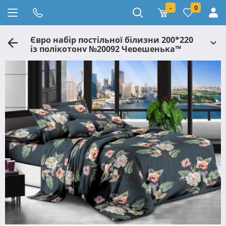
-
0
Євро набір постільної білизни 200*220
із полікотону №20092 Черешенька™