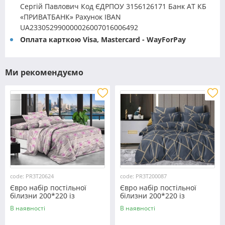
Сергій Павлович Код ЄДРПОУ 3156126171 Банк АТ КБ
«ПРИВАТБАНК» Рахунок IBAN
UA233052990000026007016006492
Оплата карткою Visa, Mastercard - WayForPay
Ми рекомендуємо
code: PR3T20624
code: PR3T200087
Євро набір постільної
Євро набір постільної
білизни 200*220 із
білизни 200*220 із
полікотону №20624
полікотону №200087
В наявності
В наявності
Черешенка™
Черешенька™