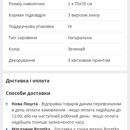
Розмір наволочки
2 х 70х70 см
Карман підковдри
З вирізом знизу
Подарункова упаковка
Ні
Тип сировини
Натуральна
Колір
Зелений
Декорування
З квітковим принтом
Доставка і оплата
Способи доставки
Нова Пошта
- Відправка товарів даним перевізником
в день оплати замовлення - якщо оплата надійшла до
12:00, або на наступний робочий день - якщо оплата
надійшла пізніше зазначеного часу.
Магазини Rozetka
- Доставка у точки видачі Rozetka