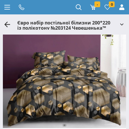
-
0
Євро набір постільної білизни 200*220
із полікотону №203124 Черешенька™