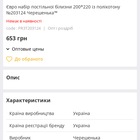
Євро набір постільної білизни 200*220 із полікотону
№203124 Черешенька™
Немає в наявності
code : PR3T203124
Опт і роздріб
653 грн
Оптовые цены
До обраного
Опис
Характеристики
Країна виробництва
Україна
Країна реєстрації бренду
Україна
Виробник
Черешенька