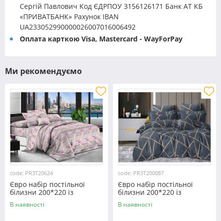
Сергій Павлович Код ЄДРПОУ 3156126171 Банк АТ КБ
«ПРИВАТБАНК» Рахунок IBAN
UA233052990000026007016006492
Оплата карткою Visa, Mastercard - WayForPay
Ми рекомендуємо
code: PR3T20624
code: PR3T200087
Євро набір постільної
Євро набір постільної
білизни 200*220 із
білизни 200*220 із
полікотону №20624
полікотону №200087
В наявності
В наявності
Черешенка™
Черешенька™