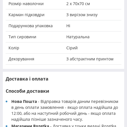
Розмір наволочки
2 х 70х70 см
Карман підковдри
З вирізом знизу
Подарункова упаковка
Ні
Тип сировини
Натуральна
Колір
Сірий
Декорування
З абстрактним принтом
Доставка і оплата
Способи доставки
Нова Пошта
- Відправка товарів даним перевізником
в день оплати замовлення - якщо оплата надійшла до
12:00, або на наступний робочий день - якщо оплата
надійшла пізніше зазначеного часу.
Магазини Rozetka
- Доставка у точки видачі Rozetka