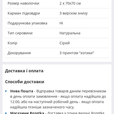
Розмір наволочки
2 х 70х70 см
Карман підковдри
З вирізом знизу
Подарункова упаковка
Ні
Тип сировини
Натуральна
Колір
Сірий
Декорування
З принтом "котики"
Доставка і оплата
Способи доставки
Нова Пошта
- Відправка товарів даним перевізником
в день оплати замовлення - якщо оплата надійшла до
12:00, або на наступний робочий день - якщо оплата
надійшла пізніше зазначеного часу.
Магазини Rozetka
- Доставка у точки видачі Rozetka