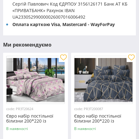
Сергій Павлович Код ЄДРПОУ 3156126171 Банк АТ КБ
«ПРИВАТБАНК» Рахунок IBAN
UA233052990000026007016006492
Оплата карткою Visa, Mastercard - WayForPay
Ми рекомендуємо
code: PR3T20624
code: PR3T200087
Євро набір постільної
Євро набір постільної
білизни 200*220 із
білизни 200*220 із
полікотону №20624
полікотону №200087
В наявності
В наявності
Черешенка™
Черешенька™