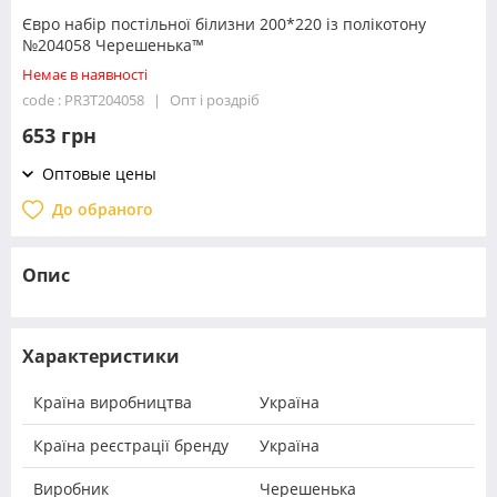
Євро набір постільної білизни 200*220 із полікотону
№204058 Черешенька™
Немає в наявності
code : PR3T204058
Опт і роздріб
653 грн
Оптовые цены
До обраного
Опис
Характеристики
Країна виробництва
Україна
Країна реєстрації бренду
Україна
Виробник
Черешенька