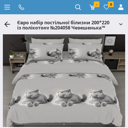
-
0
Євро набір постільної білизни 200*220
із полікотону №204058 Черешенька™