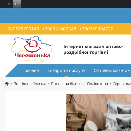
RU
UK
+380675799149
+380631402348
+380669304720
Інтернет магазин оптово-
роздрібної торгівлі
Головна
Товари та послуги
Оптовим клієнтам
Постільна білизна
Постільна білизна з Полікотона
Євро комп