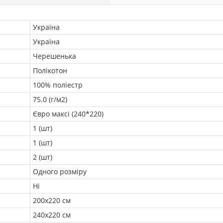
Україна
Україна
Черешенька
Полікотон
100% поліестр
75.0 (г/м2)
Євро максі (240*220)
1 (шт)
1 (шт)
2 (шт)
Одного розміру
Ні
200х220 см
240х220 см