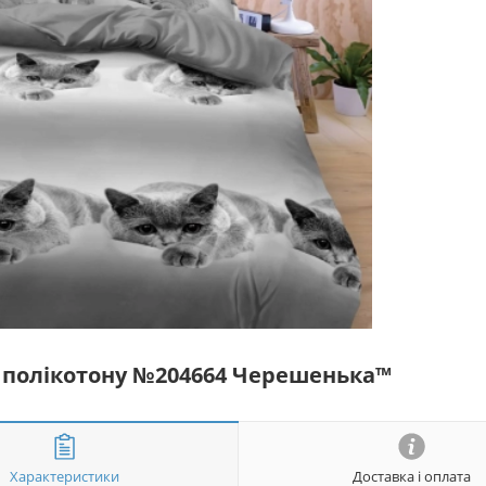
із полікотону №204664 Черешенька™
Характеристики
Доставка і оплата