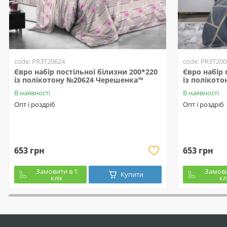
code: PR3T20624
code: PR3T200
Євро набір постільної білизни 200*220
Євро набір 
із полікотону №20624 Черешенка™
із полікот
В наявності
В наявності
Опт і роздріб
Опт і роздріб
653 грн
653 грн
Замовити в 1
Замови
Купити
клік
кл