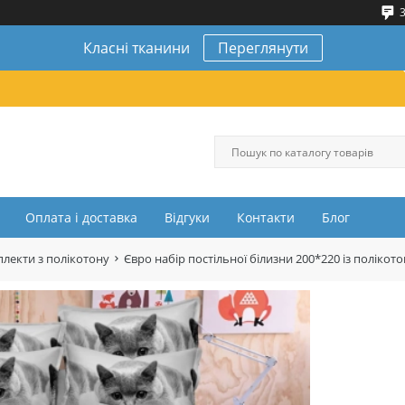
3
Класні тканини
Переглянути
Оплата і доставка
Відгуки
Контакти
Блог
лекти з полікотону
Євро набір постільної білизни 200*220 із полік