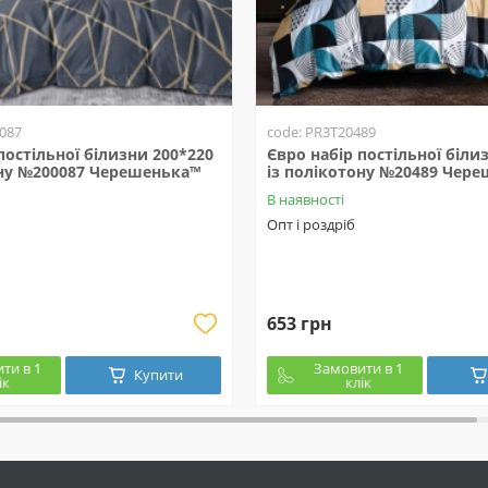
087
code: PR3T20489
постільної білизни 200*220
Євро набір постільної біли
ону №200087 Черешенька™
із полікотону №20489 Чер
В наявності
Опт і роздріб
653 грн
ти в 1
Замовити в 1
Купити
ік
клік