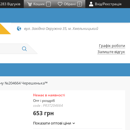
283 Відгуків
Кошик
Обрані
Вхід/Реєстрація
-
0
вул. Західна Окружна 35, м. Хмельницький
Графік роботи
Залиште відгук
отону №204664 Черешенька™
Немає в наявності
Опт і роздріб
code : PR3T204664
653 грн
Показати оптові ціни