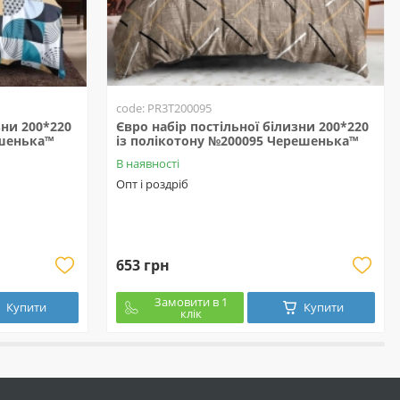
code: PR3T200095
зни 200*220
Євро набір постільної білизни 200*220
ешенька™
із полікотону №200095 Черешенька™
В наявності
Опт і роздріб
653 грн
Замовити в 1
Купити
Купити
клік