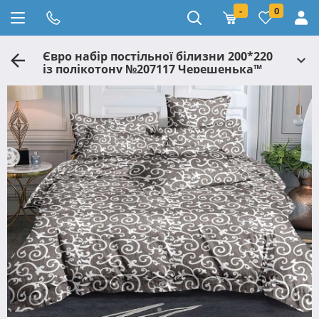
-
0
Євро набір постільної білизни 200*220
із полікотону №207117 Черешенька™