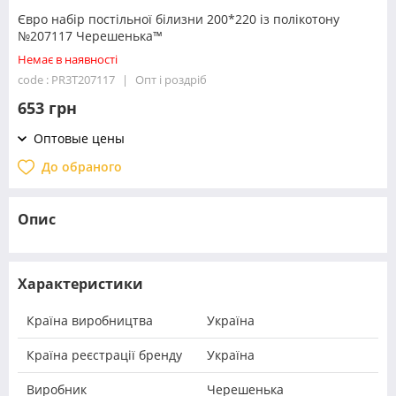
Євро набір постільної білизни 200*220 із полікотону
№207117 Черешенька™
Немає в наявності
code : PR3T207117
Опт і роздріб
653 грн
Оптовые цены
До обраного
Опис
Характеристики
Країна виробництва
Україна
Країна реєстрації бренду
Україна
Виробник
Черешенька