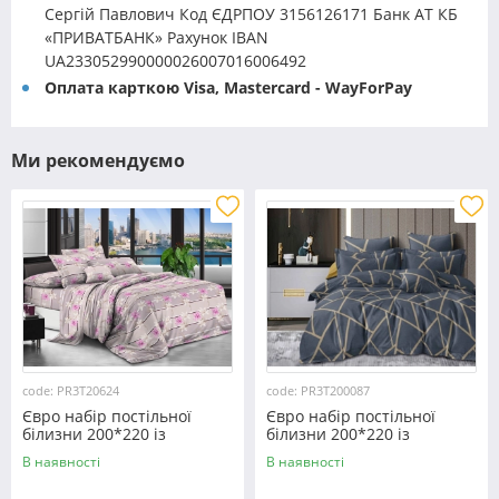
Сергій Павлович Код ЄДРПОУ 3156126171 Банк АТ КБ
«ПРИВАТБАНК» Рахунок IBAN
UA233052990000026007016006492
Оплата карткою Visa, Mastercard - WayForPay
Ми рекомендуємо
code: PR3T20624
code: PR3T200087
Євро набір постільної
Євро набір постільної
білизни 200*220 із
білизни 200*220 із
полікотону №20624
полікотону №200087
В наявності
В наявності
Черешенка™
Черешенька™