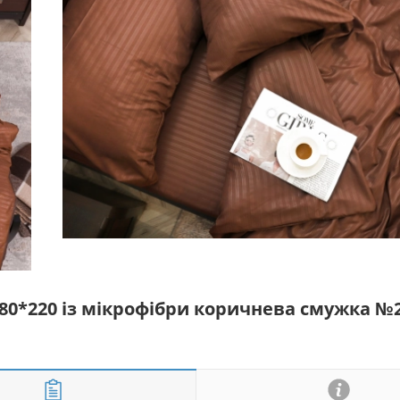
180*220 із мікрофібри коричнева смужка №