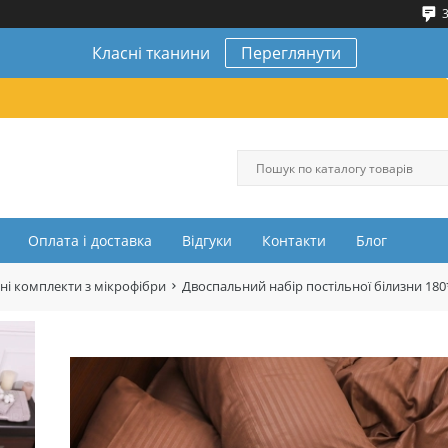
3
Класні тканини
Переглянути
Оплата і доставка
Відгуки
Контакти
Блог
ні комплекти з мікрофібри
Двоспальний набір постільної білизни 1