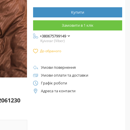
Купити
Замовити в 1 клік
+380675799149
Kyivstar (Viber)
До обраного
Умови повернення
Умови оплати та доставки
Графік роботи
Адреса та контакти
2061230