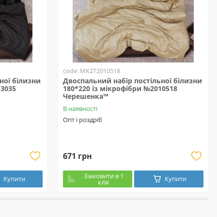
code: MK2T2010518
ної білизни
Двоспальний набір постільної білизни
13035
180*220 із мікрофібри №2010518
Черешенка™
В наявності
Опт і роздріб
671 грн
Замовити в 1
Купити
Купити
клік