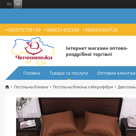
RU
UK
+380675799149
+380631402348
+380669304720
Інтернет магазин оптово-
роздрібної торгівлі
Головна
Товари та послуги
Оптовим клієнтам
Постільна білизна
Постільна білизна з Мікрофібри
Двоспаль