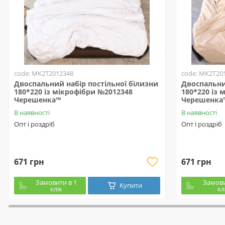
code: MK2T2012348
code: MK2T20
Двоспальний набір постільної білизни
Двоспальни
180*220 із мікрофібри №2012348
180*220 із 
Черешенка™
Черешенка
В наявності
В наявності
Опт і роздріб
Опт і роздріб
671 грн
671 грн
Замовити в 1
Замови
Купити
клік
кл