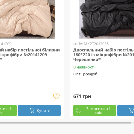
141209
code: MK2T2013035
й набір постільної білизни
Двоспальний набір постіль
мікрофібри №20141209
180*220 із мікрофібри №20
™
Черешенка™
В наявності
Опт і роздріб
671 грн
ти в 1
Замовити в 1
Купити
ік
клік