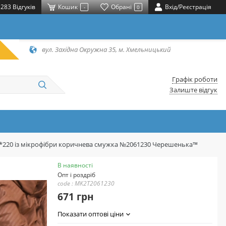
283 Відгуків
Кошик
Обрані
Вхід/Реєстрація
-
0
вул. Західна Окружна 35, м. Хмельницький
Графік роботи
Залиште відгук
80*220 із мікрофібри коричнева смужка №2061230 Черешенька™
В наявності
Опт і роздріб
code : MK2T2061230
671 грн
Показати оптові ціни