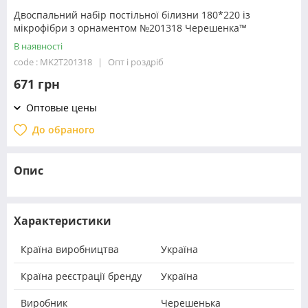
Двоспальний набір постільної білизни 180*220 із
мікрофібри з орнаментом №201318 Черешенка™
В наявності
code : MK2T201318
Опт і роздріб
671 грн
Оптовые цены
До обраного
Опис
Характеристики
Країна виробництва
Україна
Країна реєстрації бренду
Україна
Виробник
Черешенька