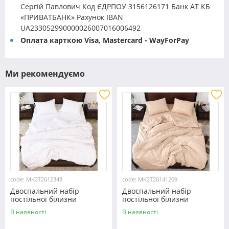
Сергій Павлович Код ЄДРПОУ 3156126171 Банк АТ КБ
«ПРИВАТБАНК» Рахунок IBAN
UA233052990000026007016006492
Оплата карткою Visa, Mastercard - WayForPay
Ми рекомендуємо
code: MK2T2012348
code: MK2T20141209
Двоспальний набір
Двоспальний набір
постільної білизни
постільної білизни
180*220 із мікрофібри
180*220 із мікрофібри
В наявності
В наявності
№2012348 Черешенка™
№20141209 Черешенка™