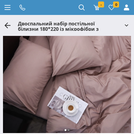
-
0
Двоспальний набір постільної
білизни 180*220 із мікрофібри з
орнаментом №201318 Черешенка™